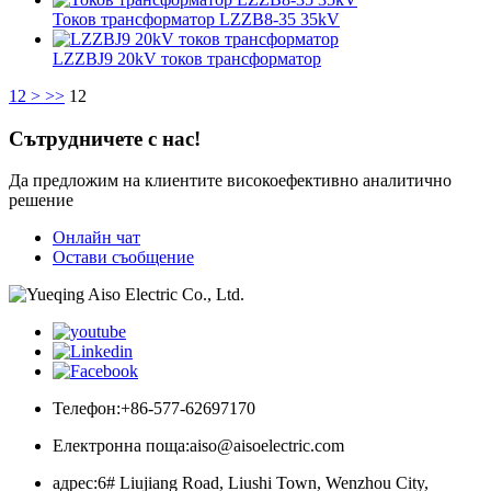
Токов трансформатор LZZB8-35 35kV
LZZBJ9 20kV токов трансформатор
1
2
>
>>
12
Сътрудничете с нас!
Да предложим на клиентите високоефективно аналитично
решение
Онлайн чат
Остави съобщение
Телефон:
+86-577-62697170
Електронна поща:
aiso@aisoelectric.com
адрес:
6# Liujiang Road, Liushi Town, Wenzhou City,