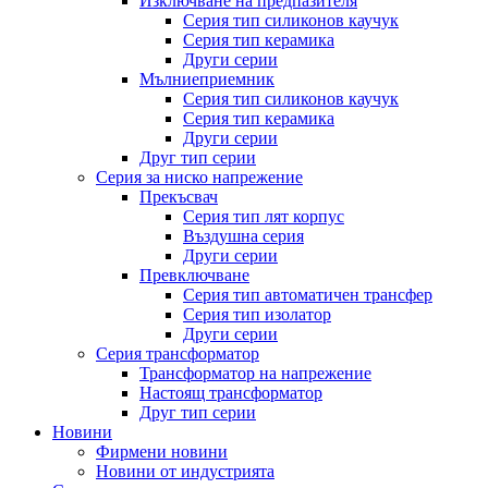
Изключване на предпазителя
Серия тип силиконов каучук
Серия тип керамика
Други серии
Мълниеприемник
Серия тип силиконов каучук
Серия тип керамика
Други серии
Друг тип серии
Серия за ниско напрежение
Прекъсвач
Серия тип лят корпус
Въздушна серия
Други серии
Превключване
Серия тип автоматичен трансфер
Серия тип изолатор
Други серии
Серия трансформатор
Трансформатор на напрежение
Настоящ трансформатор
Друг тип серии
Новини
Фирмени новини
Новини от индустрията