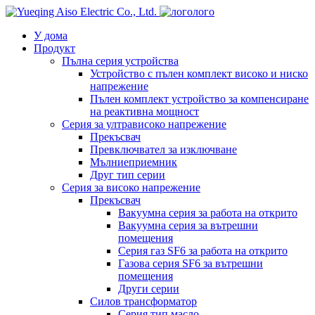
лого
У дома
Продукт
Пълна серия устройства
Устройство с пълен комплект високо и ниско
напрежение
Пълен комплект устройство за компенсиране
на реактивна мощност
Серия за ултрависоко напрежение
Прекъсвач
Превключвател за изключване
Мълниеприемник
Друг тип серии
Серия за високо напрежение
Прекъсвач
Вакуумна серия за работа на открито
Вакуумна серия за вътрешни
помещения
Серия газ SF6 за работа на открито
Газова серия SF6 за вътрешни
помещения
Други серии
Силов трансформатор
Серия тип масло