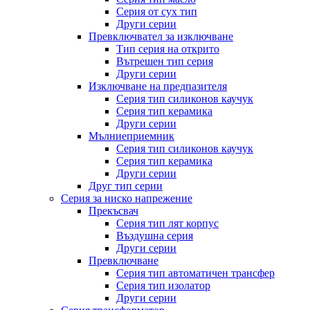
Серия от сух тип
Други серии
Превключвател за изключване
Тип серия на открито
Вътрешен тип серия
Други серии
Изключване на предпазителя
Серия тип силиконов каучук
Серия тип керамика
Други серии
Мълниеприемник
Серия тип силиконов каучук
Серия тип керамика
Други серии
Друг тип серии
Серия за ниско напрежение
Прекъсвач
Серия тип лят корпус
Въздушна серия
Други серии
Превключване
Серия тип автоматичен трансфер
Серия тип изолатор
Други серии