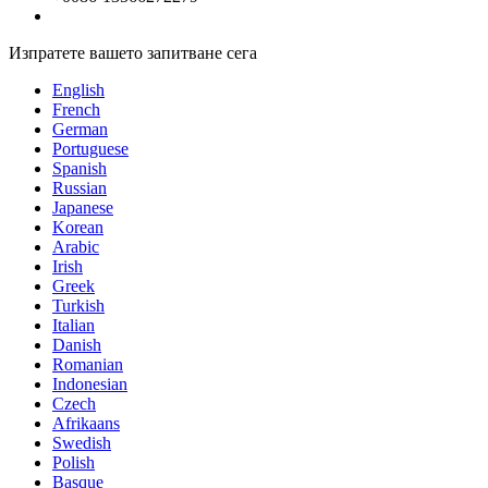
Изпратете вашето запитване сега
English
French
German
Portuguese
Spanish
Russian
Japanese
Korean
Arabic
Irish
Greek
Turkish
Italian
Danish
Romanian
Indonesian
Czech
Afrikaans
Swedish
Polish
Basque