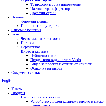
Серия трансформатор
Трансформатор на напрежение
Настоящ трансформатор
Друг тип серии
Новини
Фирмени новини
Новини от индустрията
Списък с решения
За нас
Често задавани въпроси
Изтегли
Сертификат
Видео и картина
Публично видео
Продуктово видео и тест Viedo
Видео за проекта и отзиви от клиенти
Обиколка на завода
Свържете се с нас
English
У дома
Продукт
Пълна серия устройства
Устройство с пълен комплект високо и ниско
напрежение