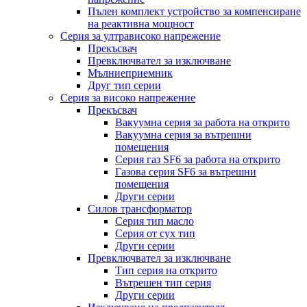
Пълен комплект устройство за компенсиране
на реактивна мощност
Серия за ултрависоко напрежение
Прекъсвач
Превключвател за изключване
Мълниеприемник
Друг тип серии
Серия за високо напрежение
Прекъсвач
Вакуумна серия за работа на открито
Вакуумна серия за вътрешни
помещения
Серия газ SF6 за работа на открито
Газова серия SF6 за вътрешни
помещения
Други серии
Силов трансформатор
Серия тип масло
Серия от сух тип
Други серии
Превключвател за изключване
Тип серия на открито
Вътрешен тип серия
Други серии