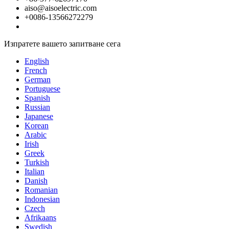
aiso@aisoelectric.com
+0086-13566272279
Изпратете вашето запитване сега
English
French
German
Portuguese
Spanish
Russian
Japanese
Korean
Arabic
Irish
Greek
Turkish
Italian
Danish
Romanian
Indonesian
Czech
Afrikaans
Swedish