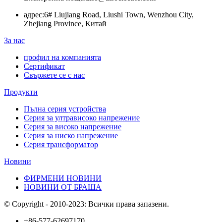
адрес:
6# Liujiang Road, Liushi Town, Wenzhou City,
Zhejiang Province, Китай
За нас
профил на компанията
Сертификат
Свържете се с нас
Продукти
Пълна серия устройства
Серия за ултрависоко напрежение
Серия за високо напрежение
Серия за ниско напрежение
Серия трансформатор
Новини
ФИРМЕНИ НОВИНИ
НОВИНИ ОТ БРАША
© Copyright - 2010-2023: Всички права запазени.
+86-577-62697170