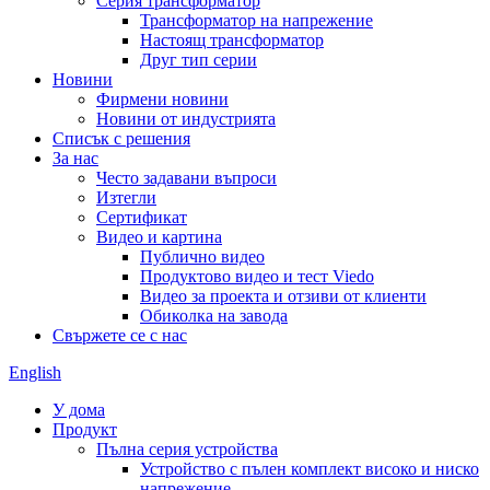
Серия трансформатор
Трансформатор на напрежение
Настоящ трансформатор
Друг тип серии
Новини
Фирмени новини
Новини от индустрията
Списък с решения
За нас
Често задавани въпроси
Изтегли
Сертификат
Видео и картина
Публично видео
Продуктово видео и тест Viedo
Видео за проекта и отзиви от клиенти
Обиколка на завода
Свържете се с нас
English
У дома
Продукт
Пълна серия устройства
Устройство с пълен комплект високо и ниско
напрежение