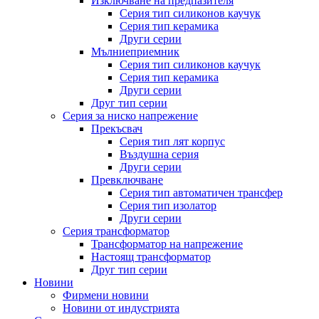
Изключване на предпазителя
Серия тип силиконов каучук
Серия тип керамика
Други серии
Мълниеприемник
Серия тип силиконов каучук
Серия тип керамика
Други серии
Друг тип серии
Серия за ниско напрежение
Прекъсвач
Серия тип лят корпус
Въздушна серия
Други серии
Превключване
Серия тип автоматичен трансфер
Серия тип изолатор
Други серии
Серия трансформатор
Трансформатор на напрежение
Настоящ трансформатор
Друг тип серии
Новини
Фирмени новини
Новини от индустрията