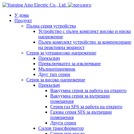
лого
У дома
Продукт
Пълна серия устройства
Устройство с пълен комплект високо и ниско
напрежение
Пълен комплект устройство за компенсиране
на реактивна мощност
Серия за ултрависоко напрежение
Прекъсвач
Превключвател за изключване
Мълниеприемник
Друг тип серии
Серия за високо напрежение
Прекъсвач
Вакуумна серия за работа на открито
Вакуумна серия за вътрешни
помещения
Серия газ SF6 за работа на открито
Газова серия SF6 за вътрешни
помещения
Други серии
Силов трансформатор
Серия тип масло