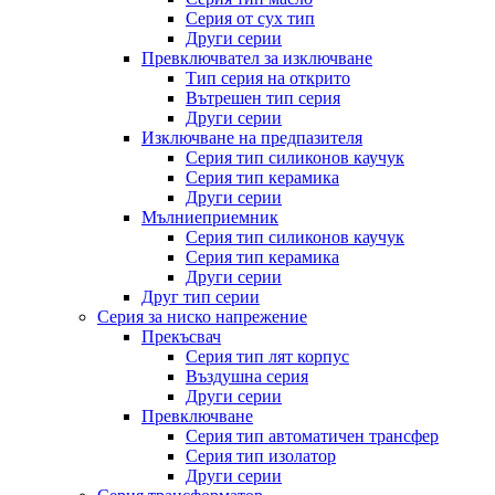
Серия от сух тип
Други серии
Превключвател за изключване
Тип серия на открито
Вътрешен тип серия
Други серии
Изключване на предпазителя
Серия тип силиконов каучук
Серия тип керамика
Други серии
Мълниеприемник
Серия тип силиконов каучук
Серия тип керамика
Други серии
Друг тип серии
Серия за ниско напрежение
Прекъсвач
Серия тип лят корпус
Въздушна серия
Други серии
Превключване
Серия тип автоматичен трансфер
Серия тип изолатор
Други серии