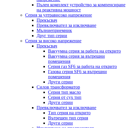
Пълен комплект устройство за компенсиране
на реактивна мощност
Серия за ултрависоко напрежение
Прекъсвач
Превключвател за изключване
Мълниеприемник
Друг тип серии
Серия за високо напрежение
Прекъсвач
Вакуумна серия за работа на открито
Вакуумна серия за вътрешни
помещения
Серия газ SF6 за работа на открито
Газова серия SF6 за вътрешни
помещения
Други серии
Силов трансформатор
Серия тип масло
Серия от сух тип
Други серии
Превключвател за изключване
Тип серия на открито
Вътрешен тип серия
Други серии