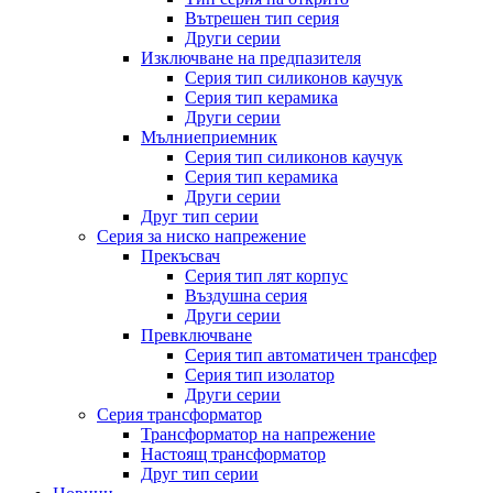
Вътрешен тип серия
Други серии
Изключване на предпазителя
Серия тип силиконов каучук
Серия тип керамика
Други серии
Мълниеприемник
Серия тип силиконов каучук
Серия тип керамика
Други серии
Друг тип серии
Серия за ниско напрежение
Прекъсвач
Серия тип лят корпус
Въздушна серия
Други серии
Превключване
Серия тип автоматичен трансфер
Серия тип изолатор
Други серии
Серия трансформатор
Трансформатор на напрежение
Настоящ трансформатор
Друг тип серии