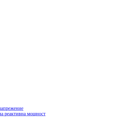
 напрежение
на реактивна мощност