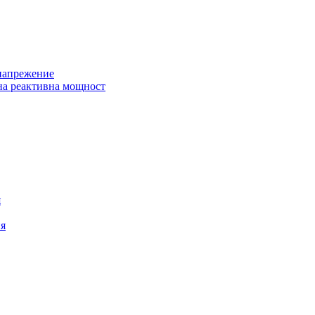
 напрежение
на реактивна мощност
я
ия