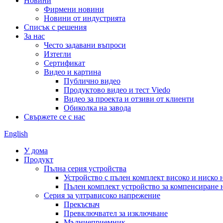
Новини
Фирмени новини
Новини от индустрията
Списък с решения
За нас
Често задавани въпроси
Изтегли
Сертификат
Видео и картина
Публично видео
Продуктово видео и тест Viedo
Видео за проекта и отзиви от клиенти
Обиколка на завода
Свържете се с нас
English
У дома
Продукт
Пълна серия устройства
Устройство с пълен комплект високо и ниско
Пълен комплект устройство за компенсиране 
Серия за ултрависоко напрежение
Прекъсвач
Превключвател за изключване
Мълниеприемник