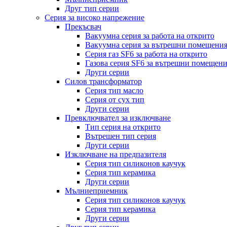
Друг тип серии
Серия за високо напрежение
Прекъсвач
Вакуумна серия за работа на открито
Вакуумна серия за вътрешни помещени
Серия газ SF6 за работа на открито
Газова серия SF6 за вътрешни помещен
Други серии
Силов трансформатор
Серия тип масло
Серия от сух тип
Други серии
Превключвател за изключване
Тип серия на открито
Вътрешен тип серия
Други серии
Изключване на предпазителя
Серия тип силиконов каучук
Серия тип керамика
Други серии
Мълниеприемник
Серия тип силиконов каучук
Серия тип керамика
Други серии