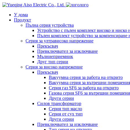
лого
У дома
Продукт
Пълна серия устройства
Устройство с пълен комплект високо и ниско
Пълен комплект устройство за компенсиране 
Серия за ултрависоко напрежение
Прекъсвач
Превключвател за изключване
Мълниеприемник
Друг тип серии
Серия за високо напрежение
Прекъсвач
Вакуумна серия за работа на открито
Вакуумна серия за вътрешни помещени
Серия газ SF6 за работа на открито
Газова серия SF6 за вътрешни помещен
Други серии
Силов трансформатор
Серия тип масло
Серия от сух тип
Други серии
Превключвател за изключване
Тип серия на открито