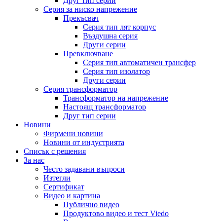
Друг тип серии
Серия за ниско напрежение
Прекъсвач
Серия тип лят корпус
Въздушна серия
Други серии
Превключване
Серия тип автоматичен трансфер
Серия тип изолатор
Други серии
Серия трансформатор
Трансформатор на напрежение
Настоящ трансформатор
Друг тип серии
Новини
Фирмени новини
Новини от индустрията
Списък с решения
За нас
Често задавани въпроси
Изтегли
Сертификат
Видео и картина
Публично видео
Продуктово видео и тест Viedo