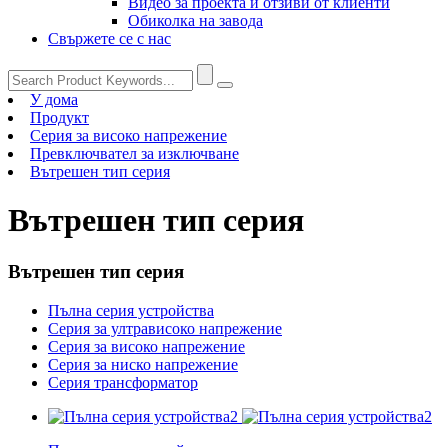
Видео за проекта и отзиви от клиенти
Обиколка на завода
Свържете се с нас
У дома
Продукт
Серия за високо напрежение
Превключвател за изключване
Вътрешен тип серия
Вътрешен тип серия
Вътрешен тип серия
Пълна серия устройства
Серия за ултрависоко напрежение
Серия за високо напрежение
Серия за ниско напрежение
Серия трансформатор