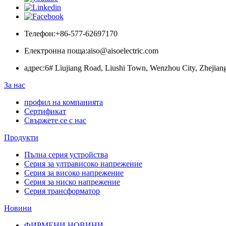
Телефон:
+86-577-62697170
Електронна поща:
aiso@aisoelectric.com
адрес:
6# Liujiang Road, Liushi Town, Wenzhou City, Zhejian
За нас
профил на компанията
Сертификат
Свържете се с нас
Продукти
Пълна серия устройства
Серия за ултрависоко напрежение
Серия за високо напрежение
Серия за ниско напрежение
Серия трансформатор
Новини
ФИРМЕНИ НОВИНИ