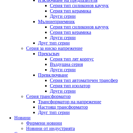
Изключване на предпазителя
Серия тип силиконов каучук
Серия тип керамика
Други серии
Мълниеприемник
Серия тип силиконов каучук
Серия тип керамика
Други серии
Друг тип серии
Серия за ниско напрежение
Прекъсвач
Серия тип лят корпус
Въздушна серия
Други серии
Превключване
Серия тип автоматичен трансфер
Серия тип изолатор
Други серии
Серия трансформатор
Трансформатор на напрежение
Настоящ трансформатор
Друг тип серии
Новини
Фирмени новини
Новини от индустрията