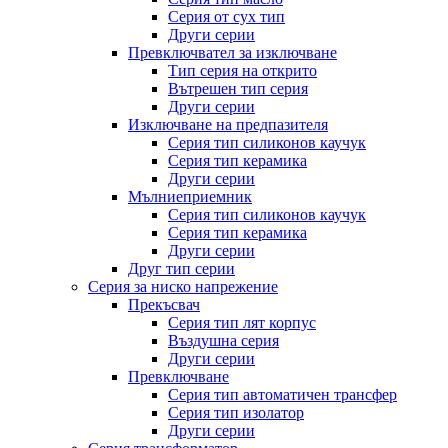
Серия от сух тип
Други серии
Превключвател за изключване
Тип серия на открито
Вътрешен тип серия
Други серии
Изключване на предпазителя
Серия тип силиконов каучук
Серия тип керамика
Други серии
Мълниеприемник
Серия тип силиконов каучук
Серия тип керамика
Други серии
Друг тип серии
Серия за ниско напрежение
Прекъсвач
Серия тип лят корпус
Въздушна серия
Други серии
Превключване
Серия тип автоматичен трансфер
Серия тип изолатор
Други серии