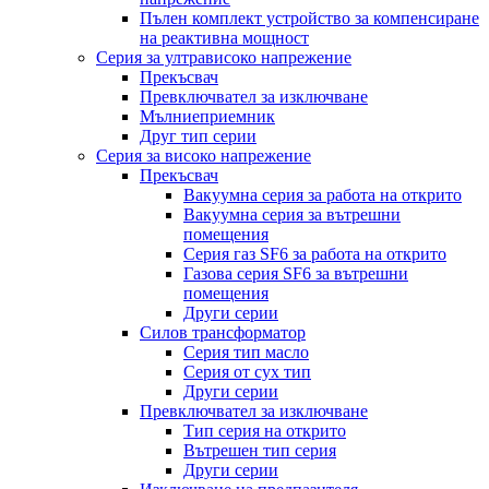
Пълен комплект устройство за компенсиране
на реактивна мощност
Серия за ултрависоко напрежение
Прекъсвач
Превключвател за изключване
Мълниеприемник
Друг тип серии
Серия за високо напрежение
Прекъсвач
Вакуумна серия за работа на открито
Вакуумна серия за вътрешни
помещения
Серия газ SF6 за работа на открито
Газова серия SF6 за вътрешни
помещения
Други серии
Силов трансформатор
Серия тип масло
Серия от сух тип
Други серии
Превключвател за изключване
Тип серия на открито
Вътрешен тип серия
Други серии