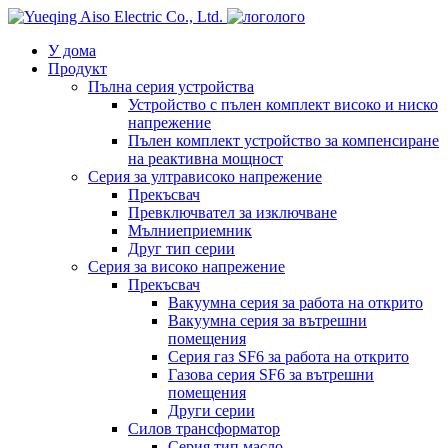
лого
У дома
Продукт
Пълна серия устройства
Устройство с пълен комплект високо и ниско
напрежение
Пълен комплект устройство за компенсиране
на реактивна мощност
Серия за ултрависоко напрежение
Прекъсвач
Превключвател за изключване
Мълниеприемник
Друг тип серии
Серия за високо напрежение
Прекъсвач
Вакуумна серия за работа на открито
Вакуумна серия за вътрешни
помещения
Серия газ SF6 за работа на открито
Газова серия SF6 за вътрешни
помещения
Други серии
Силов трансформатор
Серия тип масло