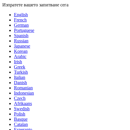
Изпратете вашето запитване сега
English
French
German
Portuguese
Spanish
Russian
Japanese
Korean
Arabic
Irish
Greek
Turkish
Italian
Danish
Romanian
Indonesian
Czech
Afrikaans
Swedish
Polish
Basque
Catalan
Esperanto