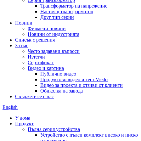
Серия трансформатор
Трансформатор на напрежение
Настоящ трансформатор
Друг тип серии
Новини
Фирмени новини
Новини от индустрията
Списък с решения
За нас
Често задавани въпроси
Изтегли
Сертификат
Видео и картина
Публично видео
Продуктово видео и тест Viedo
Видео за проекта и отзиви от клиенти
Обиколка на завода
Свържете се с нас
English
У дома
Продукт
Пълна серия устройства
Устройство с пълен комплект високо и ниско
напрежение