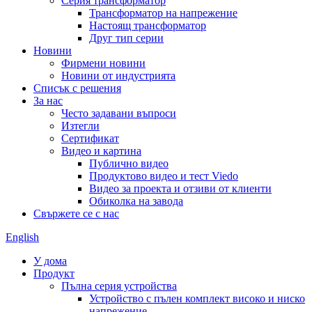
Серия трансформатор
Трансформатор на напрежение
Настоящ трансформатор
Друг тип серии
Новини
Фирмени новини
Новини от индустрията
Списък с решения
За нас
Често задавани въпроси
Изтегли
Сертификат
Видео и картина
Публично видео
Продуктово видео и тест Viedo
Видео за проекта и отзиви от клиенти
Обиколка на завода
Свържете се с нас
English
У дома
Продукт
Пълна серия устройства
Устройство с пълен комплект високо и ниско
напрежение