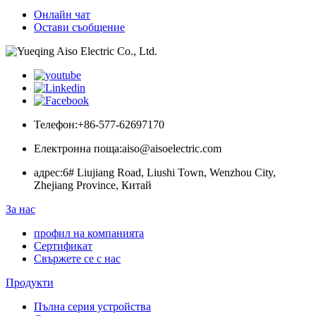
Онлайн чат
Остави съобщение
Телефон:
+86-577-62697170
Електронна поща:
aiso@aisoelectric.com
адрес:
6# Liujiang Road, Liushi Town, Wenzhou City,
Zhejiang Province, Китай
За нас
профил на компанията
Сертификат
Свържете се с нас
Продукти
Пълна серия устройства