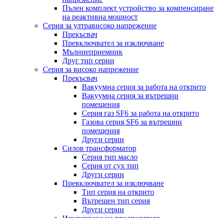
Пълен комплект устройство за компенсиране
на реактивна мощност
Серия за ултрависоко напрежение
Прекъсвач
Превключвател за изключване
Мълниеприемник
Друг тип серии
Серия за високо напрежение
Прекъсвач
Вакуумна серия за работа на открито
Вакуумна серия за вътрешни
помещения
Серия газ SF6 за работа на открито
Газова серия SF6 за вътрешни
помещения
Други серии
Силов трансформатор
Серия тип масло
Серия от сух тип
Други серии
Превключвател за изключване
Тип серия на открито
Вътрешен тип серия
Други серии