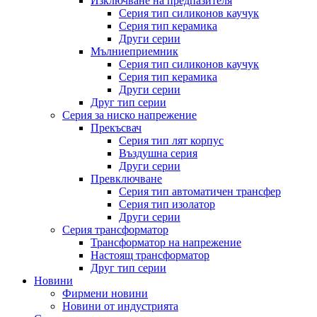
Изключване на предпазителя
Серия тип силиконов каучук
Серия тип керамика
Други серии
Мълниеприемник
Серия тип силиконов каучук
Серия тип керамика
Други серии
Друг тип серии
Серия за ниско напрежение
Прекъсвач
Серия тип лят корпус
Въздушна серия
Други серии
Превключване
Серия тип автоматичен трансфер
Серия тип изолатор
Други серии
Серия трансформатор
Трансформатор на напрежение
Настоящ трансформатор
Друг тип серии
Новини
Фирмени новини
Новини от индустрията