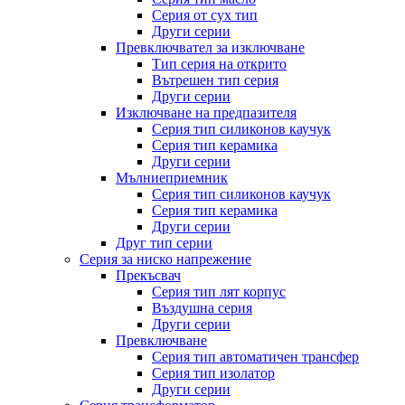
Серия от сух тип
Други серии
Превключвател за изключване
Тип серия на открито
Вътрешен тип серия
Други серии
Изключване на предпазителя
Серия тип силиконов каучук
Серия тип керамика
Други серии
Мълниеприемник
Серия тип силиконов каучук
Серия тип керамика
Други серии
Друг тип серии
Серия за ниско напрежение
Прекъсвач
Серия тип лят корпус
Въздушна серия
Други серии
Превключване
Серия тип автоматичен трансфер
Серия тип изолатор
Други серии