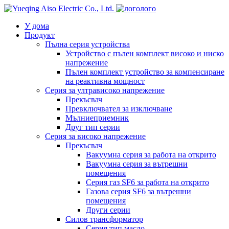
лого
У дома
Продукт
Пълна серия устройства
Устройство с пълен комплект високо и ниско
напрежение
Пълен комплект устройство за компенсиране
на реактивна мощност
Серия за ултрависоко напрежение
Прекъсвач
Превключвател за изключване
Мълниеприемник
Друг тип серии
Серия за високо напрежение
Прекъсвач
Вакуумна серия за работа на открито
Вакуумна серия за вътрешни
помещения
Серия газ SF6 за работа на открито
Газова серия SF6 за вътрешни
помещения
Други серии
Силов трансформатор
Серия тип масло