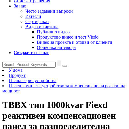
Списък с решения
За нас
Често задавани въпроси
Изтегли
Сертификат
Видео и картина
Публично видео
Продуктово видео и тест Viedo
Видео за проекта и отзиви от клиенти
Обиколка на завода
Свържете се с нас
У дома
Продукт
Пълна серия устройства
Пълен комплект устройство за компенсиране на реактивна
мощност
TBBX тип 1000kvar Fiexd
реактивен компенсационен
панел за разпределителна