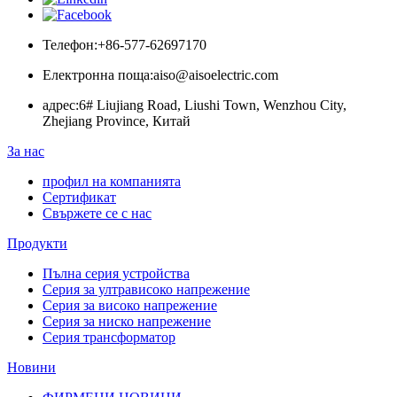
Телефон:
+86-577-62697170
Електронна поща:
aiso@aisoelectric.com
адрес:
6# Liujiang Road, Liushi Town, Wenzhou City,
Zhejiang Province, Китай
За нас
профил на компанията
Сертификат
Свържете се с нас
Продукти
Пълна серия устройства
Серия за ултрависоко напрежение
Серия за високо напрежение
Серия за ниско напрежение
Серия трансформатор
Новини