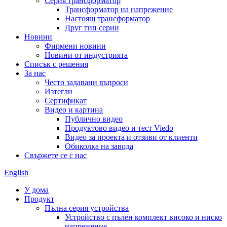
Серия трансформатор
Трансформатор на напрежение
Настоящ трансформатор
Друг тип серии
Новини
Фирмени новини
Новини от индустрията
Списък с решения
За нас
Често задавани въпроси
Изтегли
Сертификат
Видео и картина
Публично видео
Продуктово видео и тест Viedo
Видео за проекта и отзиви от клиенти
Обиколка на завода
Свържете се с нас
English
У дома
Продукт
Пълна серия устройства
Устройство с пълен комплект високо и ниско
напрежение