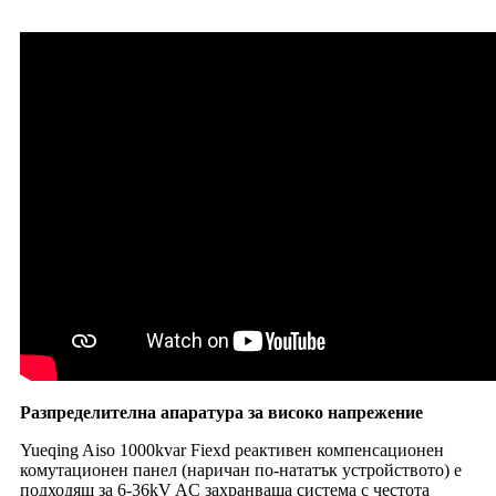
Разпределителна апаратура за високо напрежение
Yueqing Aiso 1000kvar Fiexd реактивен компенсационен
комутационен панел (наричан по-нататък устройството) е
подходящ за 6-36kV AC захранваща система с честота