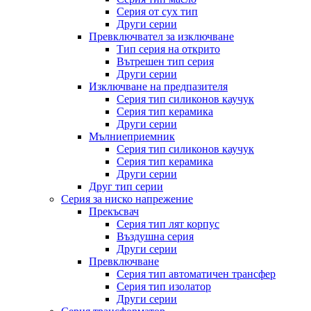
Серия от сух тип
Други серии
Превключвател за изключване
Тип серия на открито
Вътрешен тип серия
Други серии
Изключване на предпазителя
Серия тип силиконов каучук
Серия тип керамика
Други серии
Мълниеприемник
Серия тип силиконов каучук
Серия тип керамика
Други серии
Друг тип серии
Серия за ниско напрежение
Прекъсвач
Серия тип лят корпус
Въздушна серия
Други серии
Превключване
Серия тип автоматичен трансфер
Серия тип изолатор
Други серии