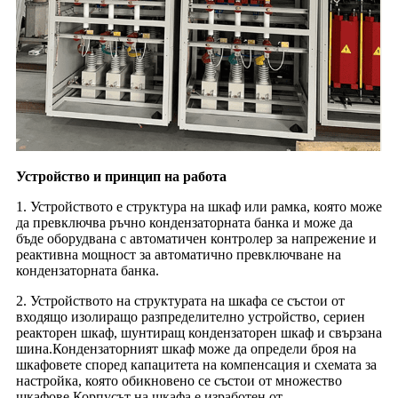
Устройство и принцип на работа
1. Устройството е структура на шкаф или рамка, която може
да превключва ръчно кондензаторната банка и може да
бъде оборудвана с автоматичен контролер за напрежение и
реактивна мощност за автоматично превключване на
кондензаторната банка.
2. Устройството на структурата на шкафа се състои от
входящо изолиращо разпределително устройство, сериен
реакторен шкаф, шунтиращ кондензаторен шкаф и свързана
шина.Кондензаторният шкаф може да определи броя на
шкафовете според капацитета на компенсация и схемата за
настройка, която обикновено се състои от множество
шкафове.Корпусът на шкафа е изработен от