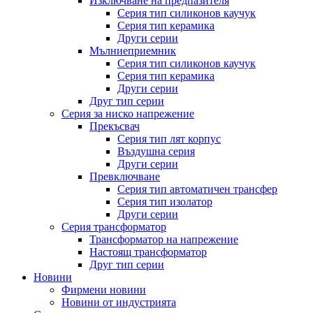
Изключване на предпазителя
Серия тип силиконов каучук
Серия тип керамика
Други серии
Мълниеприемник
Серия тип силиконов каучук
Серия тип керамика
Други серии
Друг тип серии
Серия за ниско напрежение
Прекъсвач
Серия тип лят корпус
Въздушна серия
Други серии
Превключване
Серия тип автоматичен трансфер
Серия тип изолатор
Други серии
Серия трансформатор
Трансформатор на напрежение
Настоящ трансформатор
Друг тип серии
Новини
Фирмени новини
Новини от индустрията