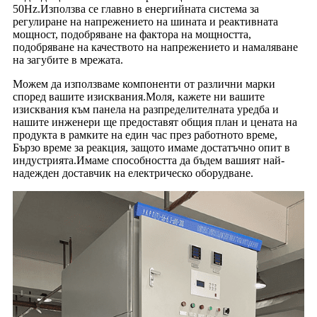
50Hz.Използва се главно в енергийната система за
регулиране на напрежението на шината и реактивната
мощност, подобряване на фактора на мощността,
подобряване на качеството на напрежението и намаляване
на загубите в мрежата.
Можем да използваме компоненти от различни марки
според вашите изисквания.Моля, кажете ни вашите
изисквания към панела на разпределителната уредба и
нашите инженери ще предоставят общия план и цената на
продукта в рамките на един час през работното време,
Бързо време за реакция, защото имаме достатъчно опит в
индустрията.Имаме способността да бъдем вашият най-
надежден доставчик на електрическо оборудване.