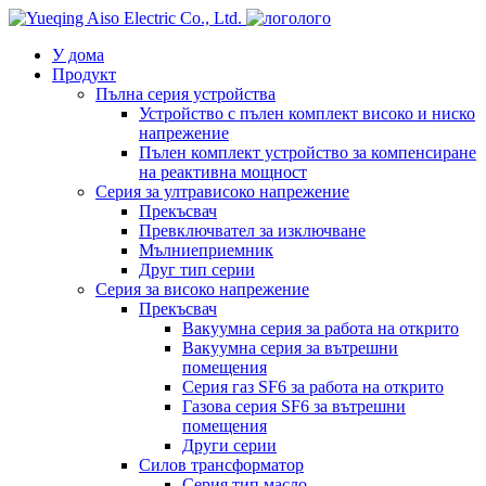
лого
У дома
Продукт
Пълна серия устройства
Устройство с пълен комплект високо и ниско
напрежение
Пълен комплект устройство за компенсиране
на реактивна мощност
Серия за ултрависоко напрежение
Прекъсвач
Превключвател за изключване
Мълниеприемник
Друг тип серии
Серия за високо напрежение
Прекъсвач
Вакуумна серия за работа на открито
Вакуумна серия за вътрешни
помещения
Серия газ SF6 за работа на открито
Газова серия SF6 за вътрешни
помещения
Други серии
Силов трансформатор
Серия тип масло