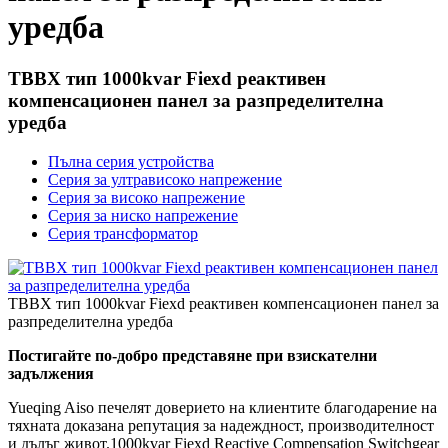
уредба
TBBX тип 1000kvar Fiexd реактивен
компенсационен панел за разпределителна
уредба
Пълна серия устройства
Серия за ултрависоко напрежение
Серия за високо напрежение
Серия за ниско напрежение
Серия трансформатор
TBBX тип 1000kvar Fiexd реактивен компенсационен панел за
разпределителна уредба
Постигайте по-добро представяне при взискателни
задължения
Yueqing Aiso печелят доверието на клиентите благодарение на
тяхната доказана репутация за надеждност, производителност
и дълъг живот.1000kvar Fiexd Reactive Compensation Switchgear