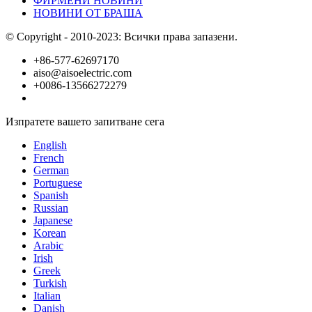
ФИРМЕНИ НОВИНИ
НОВИНИ ОТ БРАША
© Copyright - 2010-2023: Всички права запазени.
+86-577-62697170
aiso@aisoelectric.com
+0086-13566272279
Изпратете вашето запитване сега
English
French
German
Portuguese
Spanish
Russian
Japanese
Korean
Arabic
Irish
Greek
Turkish
Italian
Danish