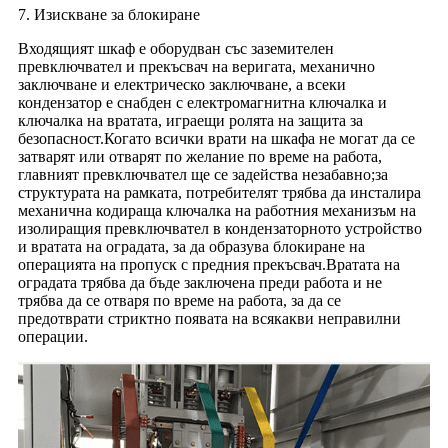
7. Изискване за блокиране
Входящият шкаф е оборудван със заземителен
превключвател и прекъсвач на веригата, механично
заключване и електрическо заключване, а всеки
кондензатор е снабден с електромагнитна ключалка и
ключалка на вратата, играещи ролята на защита за
безопасност.Когато всички врати на шкафа не могат да се
затварят или отварят по желание по време на работа,
главният превключвател ще се задейства незабавно;за
структурата на рамката, потребителят трябва да инсталира
механична кодираща ключалка на работния механизъм на
изолиращия превключвател в кондензаторното устройство
и вратата на оградата, за да образува блокиране на
операцията на пропуск с предния прекъсвач.Вратата на
оградата трябва да бъде заключена преди работа и не
трябва да се отваря по време на работа, за да се
предотврати стриктно появата на всякакви неправилни
операции.