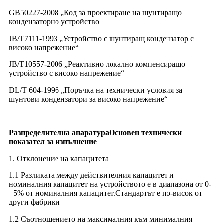
GB50227-2008 „Код за проектиране на шунтиращо
кондензаторно устройство
JB/T7111-1993 „Устройство с шунтиращ кондензатор с
високо напрежение“
JB/T10557-2006 „Реактивно локално компенсиращо
устройство с високо напрежение“
DL/T 604-1996 „Поръчка на технически условия за
шунтови кондензатори за високо напрежение“
Разпределителна апаратура
Основен технически
показател за изпълнение
1. Отклонение на капацитета
1.1 Разликата между действителния капацитет и
номиналния капацитет на устройството е в диапазона от 0-
+5% от номиналния капацитет.Стандартът е по-висок от
други фабрики
1.2 Съотношението на максималния към минималния