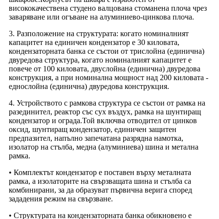
висококачествена студено валцована стоманена плоча чрез
заваряване или огъване на алуминиево-цинкова плоча.
3. Разположение на структурата: когато номиналният
капацитет на единичен кондензатор е 30 киловата,
кондензаторната банка се състои от трислойна (единична)
двуредова структура, когато номиналният капацитет е
повече от 100 киловата, двуслойна (единична) двуредова
конструкция, а при номинална мощност над 200 киловата -
еднослойна (единична) двуредова конструкция.
4. Устройството с рамкова структура се състои от рамка на
разединител, реактор със сух въздух, рамка на шунтиращ
кондензатор и ограда.Той включва отводител от цинков
оксид, шунтиращ кондензатор, единичен защитен
предпазител, напълно запечатана разрядна намотка,
изолатор на стълба, медна (алуминиева) шина и метална
рамка.
• Комплектът кондензатор е поставен върху металната
рамка, а изолаторите на свързващата шина и стълба са
комбинирани, за да образуват първична верига според
зададения режим на свързване.
• Структурата на кондензаторната банка обикновено е