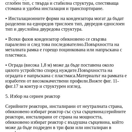
сглобен тип, с твърда и стабилна структура, спестяваща
стомана и удобна инсталация и транспортиране.
• Инсталационните форми на кондензатора могат да бъдат
разделени на едноредов трислоен тип, двуредов еднослоен
тип и двуслойна двуредова структура.
• Всеки фазов кондензатор обикновено се свързва
паралелно и след това последователно.Повърхността на
металната рамка е горещо поцинкована или напръскана с
пластмаса.
• Ограда (висока 1,8 м) може да бъде поставена около
цялото устройство според нуждите.Повърхността на
оградата е напръскана с пластмаса.Материалът на рамката е
изработен от висококачествени профили.Вижте фиг. 11-
фиг.17 за контур и структурен изглед.
5. Избор на сериен реактор
Серийните реактори, инсталирани от неутралната страна,
обикновено избират реактор със суха сърцевина;серийните
реактори, инсталирани от страна на мощността,
обикновено избират реактор с въздушна сърцевина, който
може да бъде подреден в три фази или инсталиран в