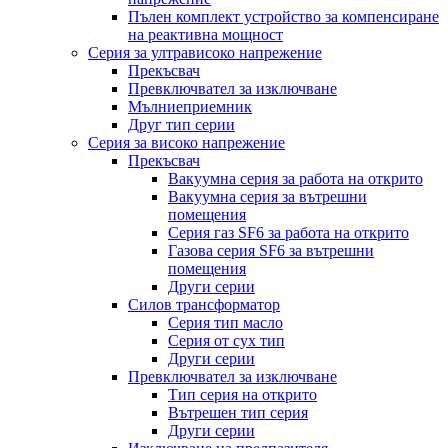
Пълен комплект устройство за компенсиране
на реактивна мощност
Серия за ултрависоко напрежение
Прекъсвач
Превключвател за изключване
Мълниеприемник
Друг тип серии
Серия за високо напрежение
Прекъсвач
Вакуумна серия за работа на открито
Вакуумна серия за вътрешни
помещения
Серия газ SF6 за работа на открито
Газова серия SF6 за вътрешни
помещения
Други серии
Силов трансформатор
Серия тип масло
Серия от сух тип
Други серии
Превключвател за изключване
Тип серия на открито
Вътрешен тип серия
Други серии