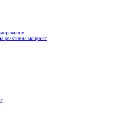
 напрежение
на реактивна мощност
я
ия