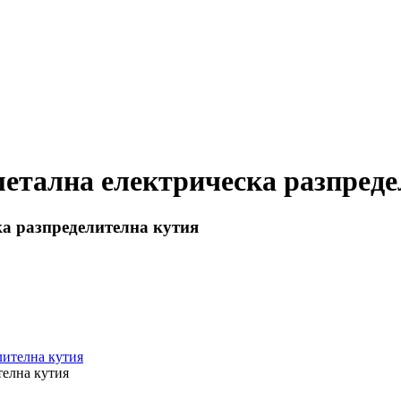
метална електрическа разпред
ка разпределителна кутия
телна кутия