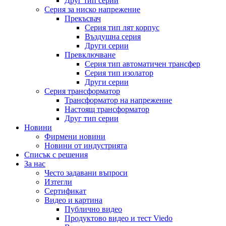
Друг тип серии
Серия за ниско напрежение
Прекъсвач
Серия тип лят корпус
Въздушна серия
Други серии
Превключване
Серия тип автоматичен трансфер
Серия тип изолатор
Други серии
Серия трансформатор
Трансформатор на напрежение
Настоящ трансформатор
Друг тип серии
Новини
Фирмени новини
Новини от индустрията
Списък с решения
За нас
Често задавани въпроси
Изтегли
Сертификат
Видео и картина
Публично видео
Продуктово видео и тест Viedo