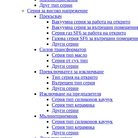
Друг тип серии
Серия за високо напрежение
Прекъсвач
Вакуумна серия за работа на открито
Вакуумна серия за вътрешни помещени
Серия газ SF6 за работа на открито
Газова серия SF6 за вътрешни помещен
Други серии
Силов трансформатор
Серия тип масло
Серия от сух тип
Други серии
Превключвател за изключване
Тип серия на открито
Вътрешен тип серия
Други серии
Изключване на предпазителя
Серия тип силиконов каучук
Серия тип керамика
Други серии
Мълниеприемник
Серия тип силиконов каучук
Серия тип керамика
Други серии