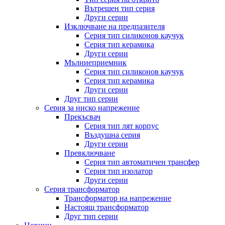
Вътрешен тип серия
Други серии
Изключване на предпазителя
Серия тип силиконов каучук
Серия тип керамика
Други серии
Мълниеприемник
Серия тип силиконов каучук
Серия тип керамика
Други серии
Друг тип серии
Серия за ниско напрежение
Прекъсвач
Серия тип лят корпус
Въздушна серия
Други серии
Превключване
Серия тип автоматичен трансфер
Серия тип изолатор
Други серии
Серия трансформатор
Трансформатор на напрежение
Настоящ трансформатор
Друг тип серии