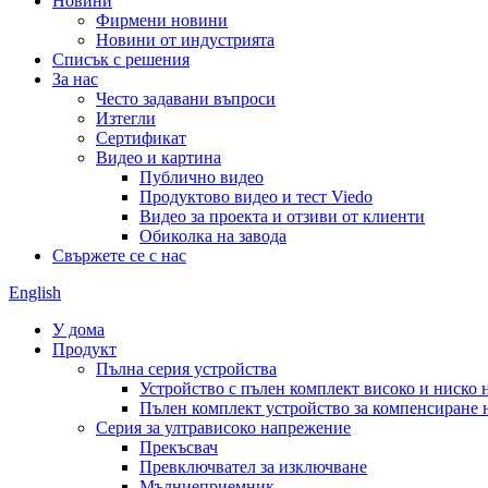
Новини
Фирмени новини
Новини от индустрията
Списък с решения
За нас
Често задавани въпроси
Изтегли
Сертификат
Видео и картина
Публично видео
Продуктово видео и тест Viedo
Видео за проекта и отзиви от клиенти
Обиколка на завода
Свържете се с нас
English
У дома
Продукт
Пълна серия устройства
Устройство с пълен комплект високо и ниско
Пълен комплект устройство за компенсиране 
Серия за ултрависоко напрежение
Прекъсвач
Превключвател за изключване
Мълниеприемник