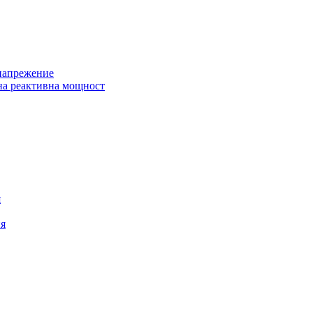
 напрежение
на реактивна мощност
я
ия