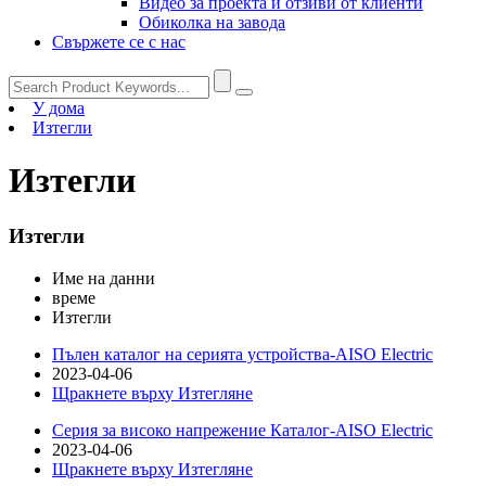
Видео за проекта и отзиви от клиенти
Обиколка на завода
Свържете се с нас
У дома
Изтегли
Изтегли
Изтегли
Име на данни
време
Изтегли
Пълен каталог на серията устройства-AISO Electric
2023-04-06
Щракнете върху Изтегляне
Серия за високо напрежение Каталог-AISO Electric
2023-04-06
Щракнете върху Изтегляне