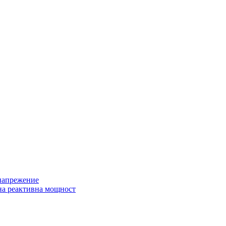
 напрежение
на реактивна мощност