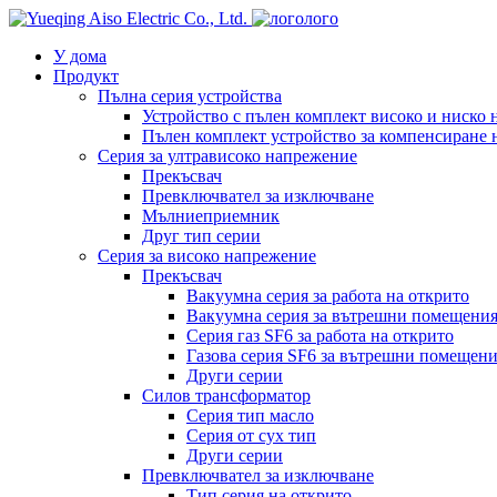
лого
У дома
Продукт
Пълна серия устройства
Устройство с пълен комплект високо и ниско
Пълен комплект устройство за компенсиране 
Серия за ултрависоко напрежение
Прекъсвач
Превключвател за изключване
Мълниеприемник
Друг тип серии
Серия за високо напрежение
Прекъсвач
Вакуумна серия за работа на открито
Вакуумна серия за вътрешни помещени
Серия газ SF6 за работа на открито
Газова серия SF6 за вътрешни помещен
Други серии
Силов трансформатор
Серия тип масло
Серия от сух тип
Други серии
Превключвател за изключване
Тип серия на открито