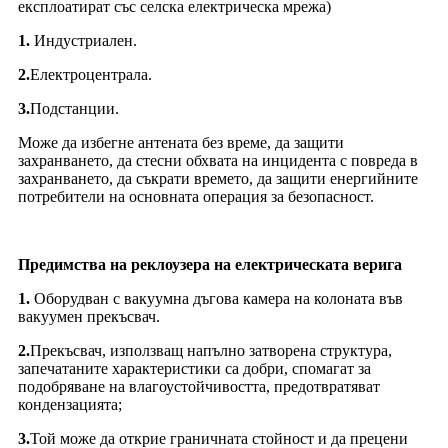
експлоатират със селска електрическа мрежа)
1.
Индустриален.
2.
Електроцентрала.
3.
Подстанции.
Може да избегне антената без време, да защити
захранването, да стесни обхвата на инцидента с повреда в
захранването, да съкрати времето, да защити енергийните
потребители на основната операция за безопасност.
Предимства на реклоузера на електрическата верига
1.
Оборудван с вакуумна дъгова камера на колоната във
вакуумен прекъсвач.
2.
Прекъсвач, използващ напълно затворена структура,
запечатаните характеристики са добри, спомагат за
подобряване на влагоустойчивостта, предотвратяват
кондензацията;
3.
Той може да открие граничната стойност и да прецени