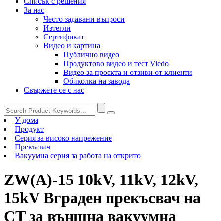
Списък с решения
За нас
Често задавани въпроси
Изтегли
Сертификат
Видео и картина
Публично видео
Продуктово видео и тест Viedo
Видео за проекта и отзиви от клиенти
Обиколка на завода
Свържете се с нас
У дома
Продукт
Серия за високо напрежение
Прекъсвач
Вакуумна серия за работа на открито
ZW(A)-15 10kV, 11kV, 12kV,
15kV Вграден прекъсвач на
CT за външна вакуумна