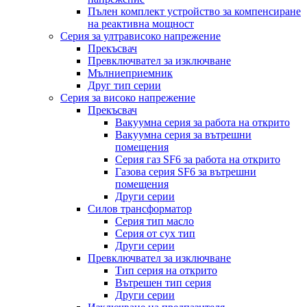
Пълен комплект устройство за компенсиране
на реактивна мощност
Серия за ултрависоко напрежение
Прекъсвач
Превключвател за изключване
Мълниеприемник
Друг тип серии
Серия за високо напрежение
Прекъсвач
Вакуумна серия за работа на открито
Вакуумна серия за вътрешни
помещения
Серия газ SF6 за работа на открито
Газова серия SF6 за вътрешни
помещения
Други серии
Силов трансформатор
Серия тип масло
Серия от сух тип
Други серии
Превключвател за изключване
Тип серия на открито
Вътрешен тип серия
Други серии