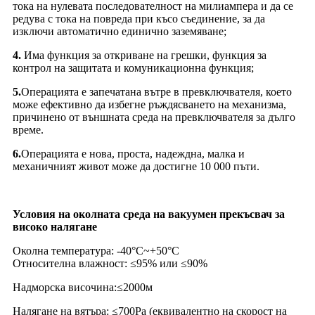
тока на нулевата последователност на милиампера и да се
редува с тока на повреда при късо съединение, за да
изключи автоматично единично заземяване;
4.
Има функция за откриване на грешки, функция за
контрол на защитата и комуникационна функция;
5.
Операцията е запечатана вътре в превключвателя, което
може ефективно да избегне ръждясването на механизма,
причинено от външната среда на превключвателя за дълго
време.
6.
Операцията е нова, проста, надеждна, малка и
механичният живот може да достигне 10 000 пъти.
Условия на околната среда на вакуумен прекъсвач за
високо налягане
Околна температура: -40°C~+50°C
Относителна влажност: ≤95% или ≤90%
Надморска височина:≤2000м
Налягане на вятъра: ≤700Pa (еквивалентно на скорост на