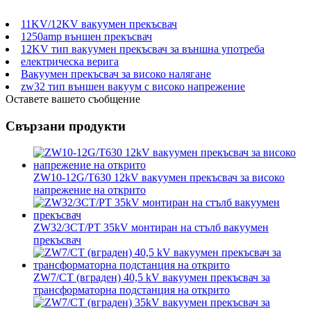
11KV/12KV вакуумен прекъсвач
1250amp външен прекъсвач
12KV тип вакуумен прекъсвач за външна употреба
електрическа верига
Вакуумен прекъсвач за високо налягане
zw32 тип външен вакуум с високо напрежение
Оставете вашето съобщение
Свързани продукти
ZW10-12G/T630 12kV вакуумен прекъсвач за високо
напрежение на открито
ZW32/3CT/PT 35kV монтиран на стълб вакуумен
прекъсвач
ZW7/CT (вграден) 40,5 kV вакуумен прекъсвач за
трансформаторна подстанция на открито