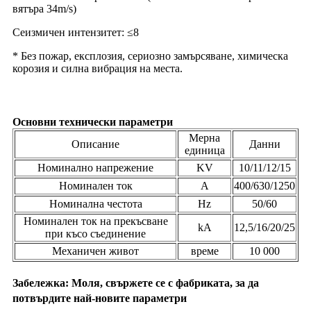
вятъра 34m/s)
Сеизмичен интензитет: ≤8
* Без пожар, експлозия, сериозно замърсяване, химическа
корозия и силна вибрация на места.
Основни технически параметри
Мерна
Описание
Данни
единица
Номинално напрежение
KV
10/11/12/15
Номинален ток
A
400/630/1250
Номинална честота
Hz
50/60
Номинален ток на прекъсване
kA
12,5/16/20/25
при късо съединение
Механичен живот
време
10 000
Забележка: Моля, свържете се с фабриката, за да
потвърдите най-новите параметри