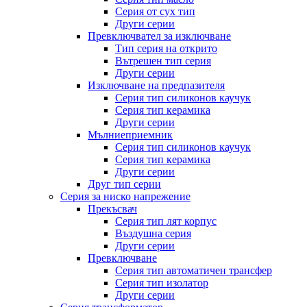
Серия от сух тип
Други серии
Превключвател за изключване
Тип серия на открито
Вътрешен тип серия
Други серии
Изключване на предпазителя
Серия тип силиконов каучук
Серия тип керамика
Други серии
Мълниеприемник
Серия тип силиконов каучук
Серия тип керамика
Други серии
Друг тип серии
Серия за ниско напрежение
Прекъсвач
Серия тип лят корпус
Въздушна серия
Други серии
Превключване
Серия тип автоматичен трансфер
Серия тип изолатор
Други серии