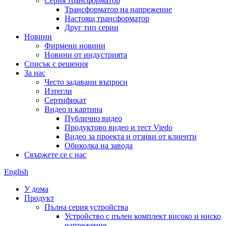
Серия трансформатор
Трансформатор на напрежение
Настоящ трансформатор
Друг тип серии
Новини
Фирмени новини
Новини от индустрията
Списък с решения
За нас
Често задавани въпроси
Изтегли
Сертификат
Видео и картина
Публично видео
Продуктово видео и тест Viedo
Видео за проекта и отзиви от клиенти
Обиколка на завода
Свържете се с нас
English
У дома
Продукт
Пълна серия устройства
Устройство с пълен комплект високо и ниско
напрежение