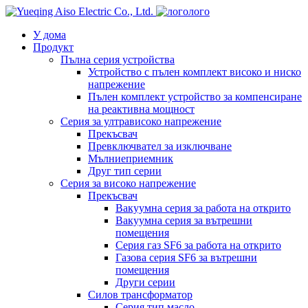
лого
У дома
Продукт
Пълна серия устройства
Устройство с пълен комплект високо и ниско
напрежение
Пълен комплект устройство за компенсиране
на реактивна мощност
Серия за ултрависоко напрежение
Прекъсвач
Превключвател за изключване
Мълниеприемник
Друг тип серии
Серия за високо напрежение
Прекъсвач
Вакуумна серия за работа на открито
Вакуумна серия за вътрешни
помещения
Серия газ SF6 за работа на открито
Газова серия SF6 за вътрешни
помещения
Други серии
Силов трансформатор
Серия тип масло