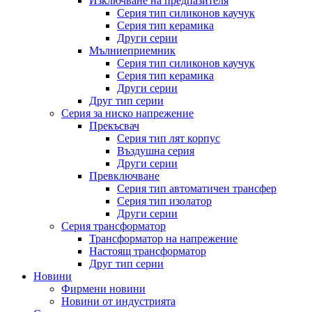
Изключване на предпазителя
Серия тип силиконов каучук
Серия тип керамика
Други серии
Мълниеприемник
Серия тип силиконов каучук
Серия тип керамика
Други серии
Друг тип серии
Серия за ниско напрежение
Прекъсвач
Серия тип лят корпус
Въздушна серия
Други серии
Превключване
Серия тип автоматичен трансфер
Серия тип изолатор
Други серии
Серия трансформатор
Трансформатор на напрежение
Настоящ трансформатор
Друг тип серии
Новини
Фирмени новини
Новини от индустрията