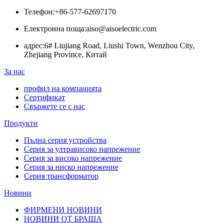
Телефон:
+86-577-62697170
Електронна поща:
aiso@aisoelectric.com
адрес:
6# Liujiang Road, Liushi Town, Wenzhou City,
Zhejiang Province, Китай
За нас
профил на компанията
Сертификат
Свържете се с нас
Продукти
Пълна серия устройства
Серия за ултрависоко напрежение
Серия за високо напрежение
Серия за ниско напрежение
Серия трансформатор
Новини
ФИРМЕНИ НОВИНИ
НОВИНИ ОТ БРАША