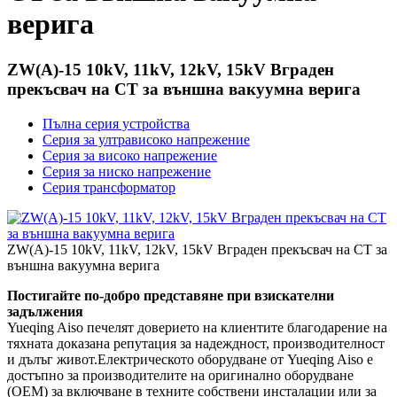
верига
ZW(A)-15 10kV, 11kV, 12kV, 15kV Вграден
прекъсвач на CT за външна вакуумна верига
Пълна серия устройства
Серия за ултрависоко напрежение
Серия за високо напрежение
Серия за ниско напрежение
Серия трансформатор
ZW(A)-15 10kV, 11kV, 12kV, 15kV Вграден прекъсвач на CT за
външна вакуумна верига
Постигайте по-добро представяне при взискателни
задължения
Yueqing Aiso печелят доверието на клиентите благодарение на
тяхната доказана репутация за надеждност, производителност
и дълъг живот.Електрическото оборудване от Yueqing Aiso е
достъпно за производителите на оригинално оборудване
(OEM) за включване в техните собствени инсталации или за