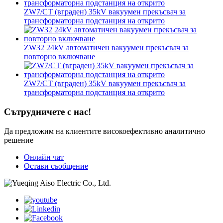
ZW7/CT (вграден) 35kV вакуумен прекъсвач за
трансформаторна подстанция на открито
ZW32 24kV автоматичен вакуумен прекъсвач за
повторно включване
ZW7/CT (вграден) 35kV вакуумен прекъсвач за
трансформаторна подстанция на открито
Сътрудничете с нас!
Да предложим на клиентите високоефективно аналитично
решение
Онлайн чат
Остави съобщение