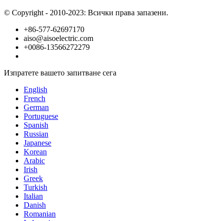
© Copyright - 2010-2023: Всички права запазени.
+86-577-62697170
aiso@aisoelectric.com
+0086-13566272279
Изпратете вашето запитване сега
English
French
German
Portuguese
Spanish
Russian
Japanese
Korean
Arabic
Irish
Greek
Turkish
Italian
Danish
Romanian