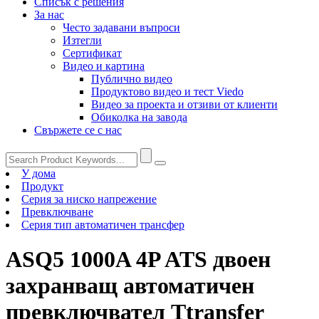
Списък с решения
За нас
Често задавани въпроси
Изтегли
Сертификат
Видео и картина
Публично видео
Продуктово видео и тест Viedo
Видео за проекта и отзиви от клиенти
Обиколка на завода
Свържете се с нас
У дома
Продукт
Серия за ниско напрежение
Превключване
Серия тип автоматичен трансфер
ASQ5 1000A 4P ATS двоен
захранващ автоматичен
превключвател Ttransfer