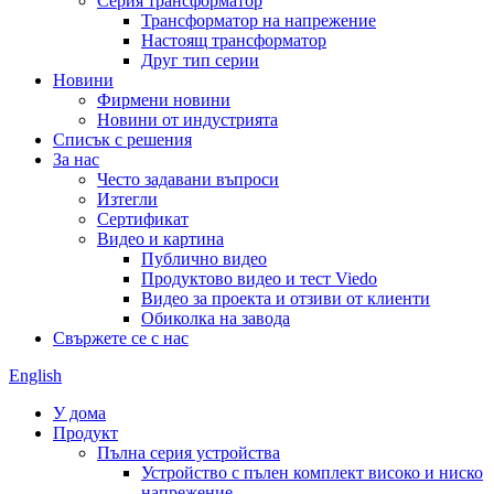
Серия трансформатор
Трансформатор на напрежение
Настоящ трансформатор
Друг тип серии
Новини
Фирмени новини
Новини от индустрията
Списък с решения
За нас
Често задавани въпроси
Изтегли
Сертификат
Видео и картина
Публично видео
Продуктово видео и тест Viedo
Видео за проекта и отзиви от клиенти
Обиколка на завода
Свържете се с нас
English
У дома
Продукт
Пълна серия устройства
Устройство с пълен комплект високо и ниско
напрежение