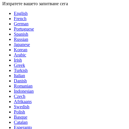
Изпратете вашето запитване сега
English
French
German
Portuguese
Spanish
Russian
Japanese
Korean
Arabic
Irish
Greek
Turkish
Italian
Danish
Romanian
Indonesian
Czech
Afrikaans
Swedish
Polish
Basque
Catalan
Esperanto