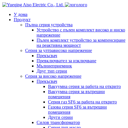
лого
У дома
Продукт
Пълна серия устройства
Устройство с пълен комплект високо и ниско
напрежение
Пълен комплект устройство за компенсиране
на реактивна мощност
Серия за ултрависоко напрежение
Прекъсвач
Превключвател за изключване
Мълниеприемник
Друг тип серии
Серия за високо напрежение
Прекъсвач
Вакуумна серия за работа на открито
Вакуумна серия за вътрешни
помещения
Серия газ SF6 за работа на открито
Газова серия SF6 за вътрешни
помещения
Други серии
Силов трансформатор
Серия тип масло