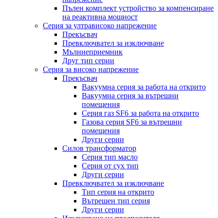
Пълен комплект устройство за компенсиране
на реактивна мощност
Серия за ултрависоко напрежение
Прекъсвач
Превключвател за изключване
Мълниеприемник
Друг тип серии
Серия за високо напрежение
Прекъсвач
Вакуумна серия за работа на открито
Вакуумна серия за вътрешни
помещения
Серия газ SF6 за работа на открито
Газова серия SF6 за вътрешни
помещения
Други серии
Силов трансформатор
Серия тип масло
Серия от сух тип
Други серии
Превключвател за изключване
Тип серия на открито
Вътрешен тип серия
Други серии