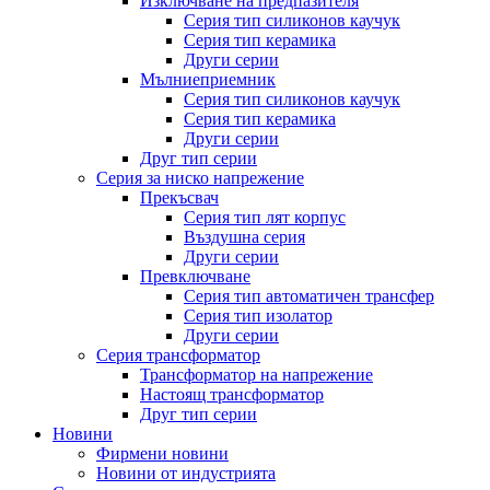
Изключване на предпазителя
Серия тип силиконов каучук
Серия тип керамика
Други серии
Мълниеприемник
Серия тип силиконов каучук
Серия тип керамика
Други серии
Друг тип серии
Серия за ниско напрежение
Прекъсвач
Серия тип лят корпус
Въздушна серия
Други серии
Превключване
Серия тип автоматичен трансфер
Серия тип изолатор
Други серии
Серия трансформатор
Трансформатор на напрежение
Настоящ трансформатор
Друг тип серии
Новини
Фирмени новини
Новини от индустрията