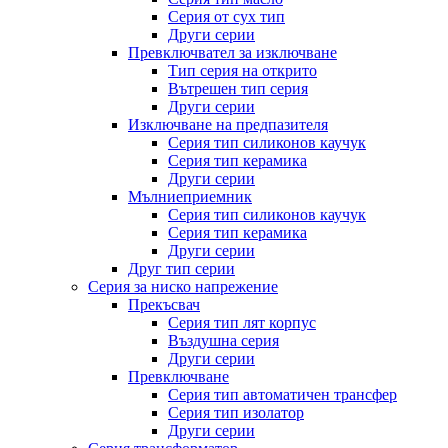
Серия от сух тип
Други серии
Превключвател за изключване
Тип серия на открито
Вътрешен тип серия
Други серии
Изключване на предпазителя
Серия тип силиконов каучук
Серия тип керамика
Други серии
Мълниеприемник
Серия тип силиконов каучук
Серия тип керамика
Други серии
Друг тип серии
Серия за ниско напрежение
Прекъсвач
Серия тип лят корпус
Въздушна серия
Други серии
Превключване
Серия тип автоматичен трансфер
Серия тип изолатор
Други серии