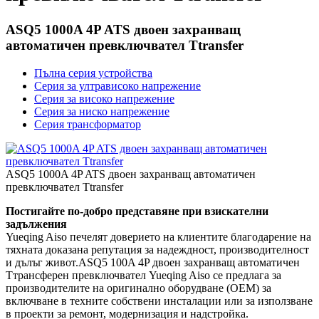
ASQ5 1000A 4P ATS двоен захранващ
автоматичен превключвател Ttransfer
Пълна серия устройства
Серия за ултрависоко напрежение
Серия за високо напрежение
Серия за ниско напрежение
Серия трансформатор
ASQ5 1000A 4P ATS двоен захранващ автоматичен
превключвател Ttransfer
Постигайте по-добро представяне при взискателни
задължения
Yueqing Aiso печелят доверието на клиентите благодарение на
тяхната доказана репутация за надеждност, производителност
и дълъг живот.ASQ5 100A 4P двоен захранващ автоматичен
Tтрансферен превключвател Yueqing Aiso се предлага за
производителите на оригинално оборудване (OEM) за
включване в техните собствени инсталации или за използване
в проекти за ремонт, модернизация и надстройка.