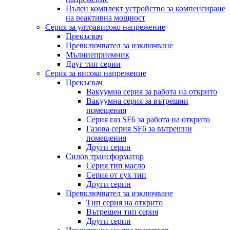
Пълен комплект устройство за компенсиране
на реактивна мощност
Серия за ултрависоко напрежение
Прекъсвач
Превключвател за изключване
Мълниеприемник
Друг тип серии
Серия за високо напрежение
Прекъсвач
Вакуумна серия за работа на открито
Вакуумна серия за вътрешни
помещения
Серия газ SF6 за работа на открито
Газова серия SF6 за вътрешни
помещения
Други серии
Силов трансформатор
Серия тип масло
Серия от сух тип
Други серии
Превключвател за изключване
Тип серия на открито
Вътрешен тип серия
Други серии