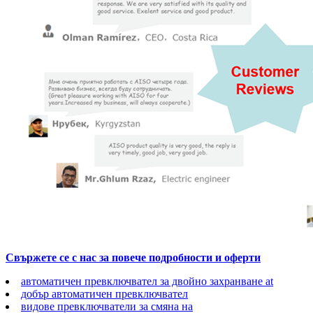
Свържете се с нас за повече подробности и оферти
автоматичен превключвател за двойно захранване at
добър автоматичен превключвател
видове превключватели за смяна на