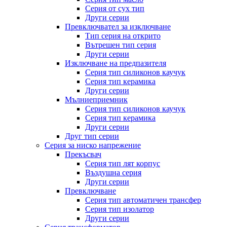
Серия от сух тип
Други серии
Превключвател за изключване
Тип серия на открито
Вътрешен тип серия
Други серии
Изключване на предпазителя
Серия тип силиконов каучук
Серия тип керамика
Други серии
Мълниеприемник
Серия тип силиконов каучук
Серия тип керамика
Други серии
Друг тип серии
Серия за ниско напрежение
Прекъсвач
Серия тип лят корпус
Въздушна серия
Други серии
Превключване
Серия тип автоматичен трансфер
Серия тип изолатор
Други серии