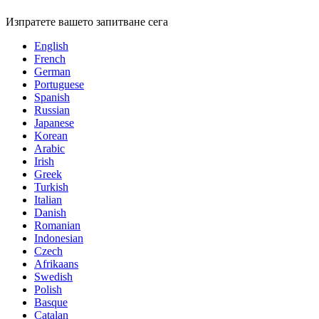
Изпратете вашето запитване сега
English
French
German
Portuguese
Spanish
Russian
Japanese
Korean
Arabic
Irish
Greek
Turkish
Italian
Danish
Romanian
Indonesian
Czech
Afrikaans
Swedish
Polish
Basque
Catalan