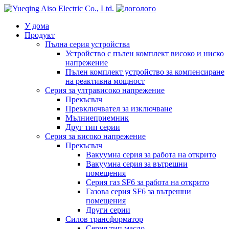
лого
У дома
Продукт
Пълна серия устройства
Устройство с пълен комплект високо и ниско
напрежение
Пълен комплект устройство за компенсиране
на реактивна мощност
Серия за ултрависоко напрежение
Прекъсвач
Превключвател за изключване
Мълниеприемник
Друг тип серии
Серия за високо напрежение
Прекъсвач
Вакуумна серия за работа на открито
Вакуумна серия за вътрешни
помещения
Серия газ SF6 за работа на открито
Газова серия SF6 за вътрешни
помещения
Други серии
Силов трансформатор
Серия тип масло