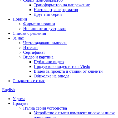
Серия трансформатор
Трансформатор на напрежение
Настоящ трансформатор
Друг тип серии
Новини
Фирмени новини
Новини от индустрията
Списък с решения
За нас
Често задавани въпроси
Изтегли
Сертификат
Видео и картина
Публично видео
Продуктово видео и тест Viedo
Видео за проекта и отзиви от клиенти
Обиколка на завода
Свържете се с нас
English
У дома
Продукт
Пълна серия устройства
Устройство с пълен комплект високо и ниско
напрежение