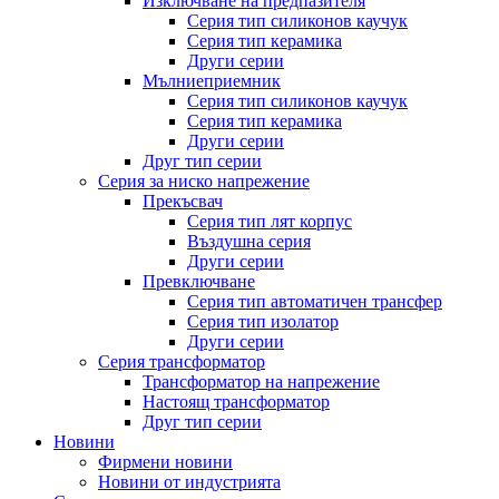
Изключване на предпазителя
Серия тип силиконов каучук
Серия тип керамика
Други серии
Мълниеприемник
Серия тип силиконов каучук
Серия тип керамика
Други серии
Друг тип серии
Серия за ниско напрежение
Прекъсвач
Серия тип лят корпус
Въздушна серия
Други серии
Превключване
Серия тип автоматичен трансфер
Серия тип изолатор
Други серии
Серия трансформатор
Трансформатор на напрежение
Настоящ трансформатор
Друг тип серии
Новини
Фирмени новини
Новини от индустрията