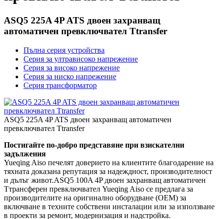
ASQ5 225A 4P ATS двоен захранващ
автоматичен превключвател Ttransfer
Пълна серия устройства
Серия за ултрависоко напрежение
Серия за високо напрежение
Серия за ниско напрежение
Серия трансформатор
ASQ5 225A 4P ATS двоен захранващ автоматичен
превключвател Ttransfer
Постигайте по-добро представяне при взискателни
задължения
Yueqing Aiso печелят доверието на клиентите благодарение на
тяхната доказана репутация за надеждност, производителност
и дълъг живот.ASQ5 100A 4P двоен захранващ автоматичен
Tтрансферен превключвател Yueqing Aiso се предлага за
производителите на оригинално оборудване (OEM) за
включване в техните собствени инсталации или за използване
в проекти за ремонт, модернизация и надстройка.