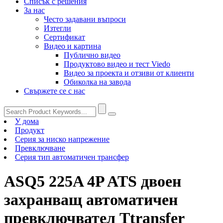
Списък с решения
За нас
Често задавани въпроси
Изтегли
Сертификат
Видео и картина
Публично видео
Продуктово видео и тест Viedo
Видео за проекта и отзиви от клиенти
Обиколка на завода
Свържете се с нас
У дома
Продукт
Серия за ниско напрежение
Превключване
Серия тип автоматичен трансфер
ASQ5 225A 4P ATS двоен
захранващ автоматичен
превключвател Ttransfer