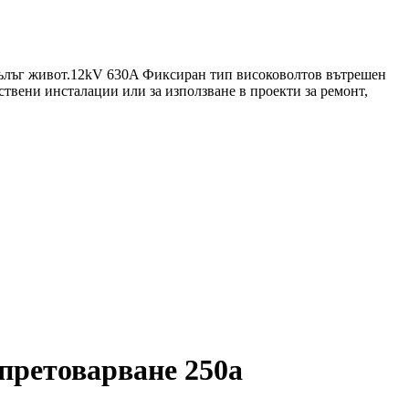
и дълъг живот.12kV 630A Фиксиран тип високоволтов вътрешен
ствени инсталации или за използване в проекти за ремонт,
претоварване 250a