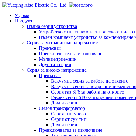
лого
У дома
Продукт
Пълна серия устройства
Устройство с пълен комплект високо и ниско
Пълен комплект устройство за компенсиране 
Серия за ултрависоко напрежение
Прекъсвач
Превключвател за изключване
Мълниеприемник
Друг тип серии
Серия за високо напрежение
Прекъсвач
Вакуумна серия за работа на открито
Вакуумна серия за вътрешни помещени
Серия газ SF6 за работа на открито
Газова серия SF6 за вътрешни помещен
Други серии
Силов трансформатор
Серия тип масло
Серия от сух тип
Други серии
Превключвател за изключване
Тип серия на открито