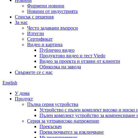
Новини
Фирмени новини
Новини от индустрията
Списък с решения
За нас
Често задавани въпроси
Изтегли
Сертификат
Видео и картина
Публично видео
Продуктово видео и тест Viedo
Видео за проекта и отзиви от клиенти
Обиколка на завода
Свържете се с нас
English
У дома
Продукт
Пълна серия устройства
Устройство с пълен комплект високо и ниско
Пълен комплект устройство за компенсиране 
Серия за ултрависоко напрежение
Прекъсвач
Превключвател за изключване
Мълниеприемник