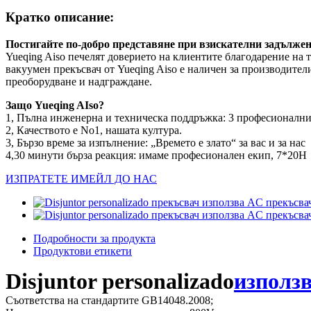
Кратко описание:
Постигайте по-добро представяне при взискателни задълже
Yueqing Aiso печелят доверието на клиентите благодарение на
вакуумен прекъсвач от Yueqing Aiso е наличен за производител
преоборудване и надграждане.
Защо Yueqing AIso?
1, Пълна инженерна и техническа поддръжка: 3 професионални
2, Качеството е No1, нашата култура.
3, Бързо време за изпълнение: „Времето е злато“ за вас и за нас
4,30 минути бърза реакция: имаме професионален екип, 7*20H
ИЗПРАТЕТЕ ИМЕЙЛ ДО НАС
Подробности за продукта
Продуктови етикети
Disjuntor personalizado
използ
Съответства на стандартите GB14048.2008;