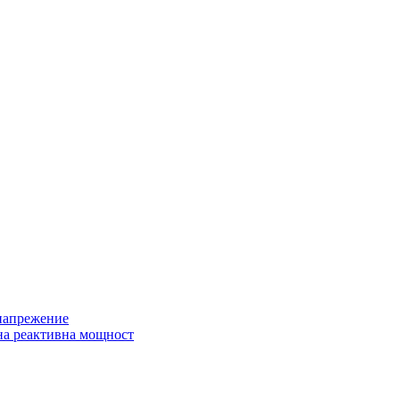
 напрежение
на реактивна мощност