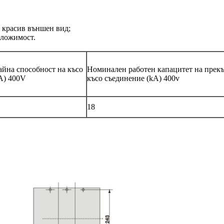
, красив външен вид;
иложимост.
йна способност на късо
Номинален работен капацитет на прекъ
A) 400V
късо съединение (kA) 400v
18