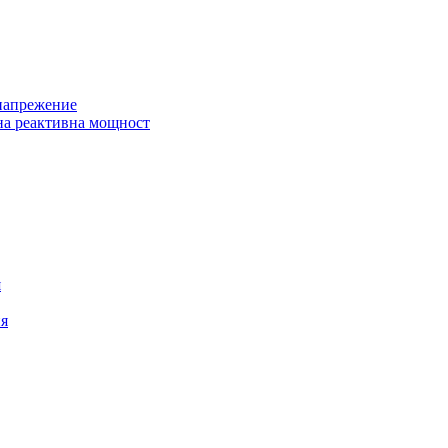
 напрежение
на реактивна мощност
я
ия