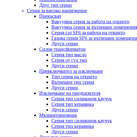
Друг тип серии
Серия за високо напрежение
Прекъсвач
Вакуумна серия за работа на открито
Вакуумна серия за вътрешни помещени
Серия газ SF6 за работа на открито
Газова серия SF6 за вътрешни помещен
Други серии
Силов трансформатор
Серия тип масло
Серия от сух тип
Други серии
Превключвател за изключване
Тип серия на открито
Вътрешен тип серия
Други серии
Изключване на предпазителя
Серия тип силиконов каучук
Серия тип керамика
Други серии
Мълниеприемник
Серия тип силиконов каучук
Серия тип керамика
Други серии