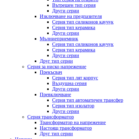
Вътрешен тип серия
Други серии
Изключване на предпазителя
Серия тип силиконов каучук
Серия тип керамика
Други серии
Мълниеприемник
Серия тип силиконов каучук
Серия тип керамика
Други серии
Друг тип серии
Серия за ниско напрежение
Прекъсвач
Серия тип лят корпус
Въздушна серия
Други серии
Превключване
Серия тип автоматичен трансфер
Серия тип изолатор
Други серии
Серия трансформатор
Трансформатор на напрежение
Настоящ трансформатор
Друг тип серии