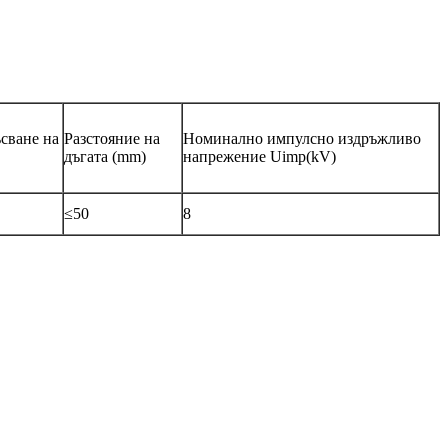
сване на
Разстояние на
Номинално импулсно издръжливо
дъгата (mm)
напрежение Uimp(kV)
≤50
8