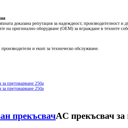
ния
 тяхната доказана репутация за надеждност, производителност 
ите на оригинално оборудване (OEM) за вграждане в техните соб
 производители и екип за техническо обслужване.
ван прекъсвач
AC прекъсвач за 