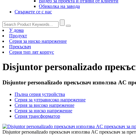
Видео за проекта и отзиви от клиенти
Обиколка на завода
Свържете се с нас
У дома
Продукт
Серия за ниско напрежение
Прекъсвач
Серия тип лят корпус
Disjuntor personalizado прекъ
Disjuntor personalizado прекъсвач използва AC пр
Пълна серия устройства
Серия за ултрависоко напрежение
Серия за високо напрежение
Серия за ниско напрежение
Серия трансформатор
Disjuntor personalizado прекъсвач използва AC прекъсвач за пре