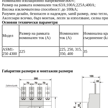
Номинално изолационно напрежение:800V;
Размер на рамката номинален ток:63A;100A;225А;400А;
Висока изключвателна способност: до 100kA;
Разумен дизайн, безопасен и надежден, samll размер, леко тегло
Аксесоари всичко, бърз монтаж, лесен за използване, силна пр
Основни технически параметри
Размер на рамката
Номинален
Номинална кра
Модел
номинален ток (A)
ток (A)
съединение (k
ASM1-
225, 250, 315,
225
35
250 4300
350, 400
Габаритни размери и монтажни размери