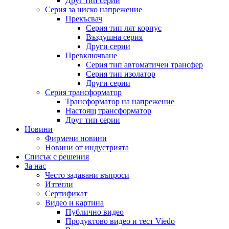
Друг тип серии
Серия за ниско напрежение
Прекъсвач
Серия тип лят корпус
Въздушна серия
Други серии
Превключване
Серия тип автоматичен трансфер
Серия тип изолатор
Други серии
Серия трансформатор
Трансформатор на напрежение
Настоящ трансформатор
Друг тип серии
Новини
Фирмени новини
Новини от индустрията
Списък с решения
За нас
Често задавани въпроси
Изтегли
Сертификат
Видео и картина
Публично видео
Продуктово видео и тест Viedo