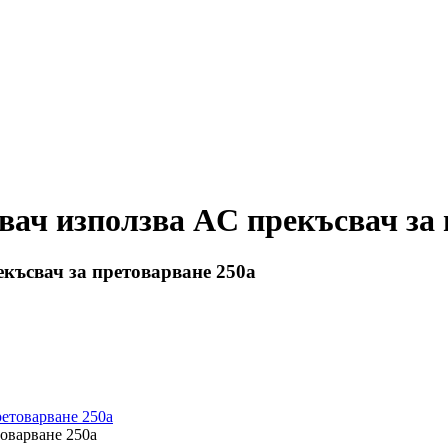
свач използва AC прекъсвач за
екъсвач за претоварване 250a
товарване 250a