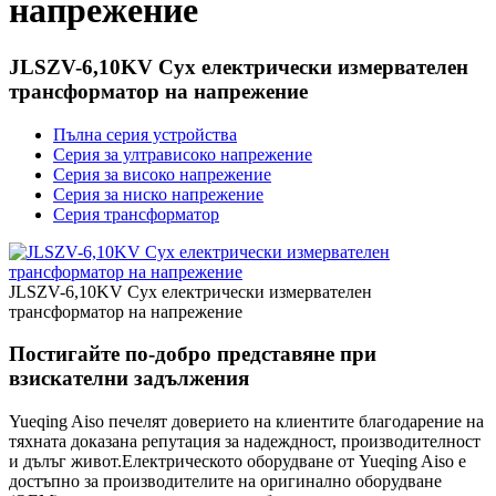
напрежение
JLSZV-6,10KV Сух електрически измервателен
трансформатор на напрежение
Пълна серия устройства
Серия за ултрависоко напрежение
Серия за високо напрежение
Серия за ниско напрежение
Серия трансформатор
JLSZV-6,10KV Сух електрически измервателен
трансформатор на напрежение
Постигайте по-добро представяне при
взискателни задължения
Yueqing Aiso печелят доверието на клиентите благодарение на
тяхната доказана репутация за надеждност, производителност
и дълъг живот.Електрическото оборудване от Yueqing Aiso е
достъпно за производителите на оригинално оборудване