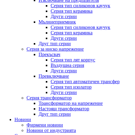
Изключване на предпазителя
Серия тип силиконов каучук
Серия тип керамика
Други серии
Мълниеприемник
Серия тип силиконов каучук
Серия тип керамика
Други серии
Друг тип серии
Серия за ниско напрежение
Прекъсвач
Серия тип лят корпус
Въздушна серия
Други серии
Превключване
Серия тип автоматичен трансфер
Серия тип изолатор
Други серии
Серия трансформатор
Трансформатор на напрежение
Настоящ трансформатор
Друг тип серии
Новини
Фирмени новини
Новини от индустрията