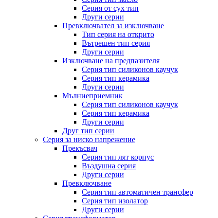
Серия от сух тип
Други серии
Превключвател за изключване
Тип серия на открито
Вътрешен тип серия
Други серии
Изключване на предпазителя
Серия тип силиконов каучук
Серия тип керамика
Други серии
Мълниеприемник
Серия тип силиконов каучук
Серия тип керамика
Други серии
Друг тип серии
Серия за ниско напрежение
Прекъсвач
Серия тип лят корпус
Въздушна серия
Други серии
Превключване
Серия тип автоматичен трансфер
Серия тип изолатор
Други серии