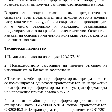
кранове, могат да получат различни съотношения на тока.
Вторичният изходен терминал има предпазител за
свързване, този предпазител има изходен отвор в долната
част, така че е много удобно за свързване на проводниците
и е много безопасно и надеждно, реализирайки
предотвратяването на кражба на електричество. Освен това
каналът на основата има четири монтажни отвора, които са
полезни за монтаж.
Технически параметър
1.Номинално ниво на изолация: 12/42/75kV.
2. Повърхностното разстояние на пълзене отговаря на
изискванията за Ⅱ-клас на замърсяване.
3.Този тип комбиниран трансформатор има три фази, които
се комбинират от еднофазен трансформатор на напрежение
и еднофазен трансформатор на ток, тук трансформаторът
на напрежение приема връзка V/V-12.
4. Този тип комбиниран трансформатор достига такива
стандарти като GB20840.2-2014 токов трансформатор,
GB20840,3-2013 трансформатор на напрежение и GB17201-