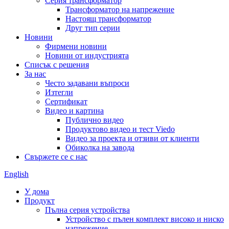
Серия трансформатор
Трансформатор на напрежение
Настоящ трансформатор
Друг тип серии
Новини
Фирмени новини
Новини от индустрията
Списък с решения
За нас
Често задавани въпроси
Изтегли
Сертификат
Видео и картина
Публично видео
Продуктово видео и тест Viedo
Видео за проекта и отзиви от клиенти
Обиколка на завода
Свържете се с нас
English
У дома
Продукт
Пълна серия устройства
Устройство с пълен комплект високо и ниско
напрежение