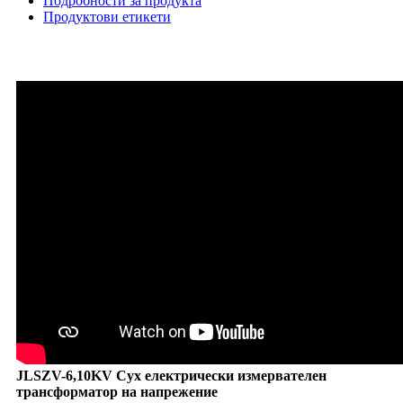
Подробности за продукта
Продуктови етикети
JLSZV-6,10KV Сух електрически измервателен
трансформатор на напрежение