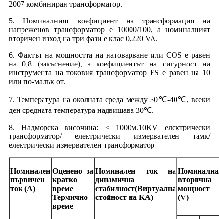
2007 комбиниран трансформатор.
5. Номиналният коефициент на трансформация на
напреженов трансформатор е 10000/100, а номиналният
вторичен изход на три фази е клас 0,220 VA.
6. Фактът на мощността на натоварване или COS е равен
на 0,8 (закъснение), а коефициентът на сигурност на
инструмента на токовия трансформатор FS е равен на 10
или по-малък от.
7. Температура на околната среда между 30℃-40℃, всеки
ден средната температура надвишава 30℃.
8. Надморска височина: < 1000м.10KV електрически
трансформатор/ електрически измервателен тамк/
електрически измервателен трансформатор
Номинален
Оценено за
Номинален ток на
Номинална
първичен
кратко
динамична
вторична
ток (A)
време
стабилност
(Виртуална
мощност
Термично
стойност на KA)
(V)
време