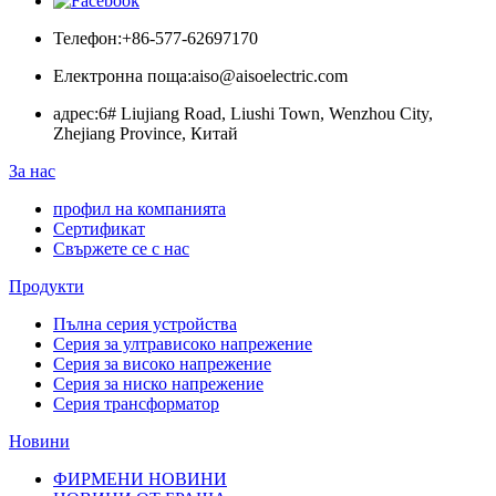
Телефон:
+86-577-62697170
Електронна поща:
aiso@aisoelectric.com
адрес:
6# Liujiang Road, Liushi Town, Wenzhou City,
Zhejiang Province, Китай
За нас
профил на компанията
Сертификат
Свържете се с нас
Продукти
Пълна серия устройства
Серия за ултрависоко напрежение
Серия за високо напрежение
Серия за ниско напрежение
Серия трансформатор
Новини
ФИРМЕНИ НОВИНИ