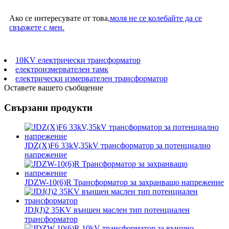
Ако се интересувате от това,
моля не се колебайте да се
свържете с мен.
10KV електрически трансформатор
електроизмервателен тамк
електрически измервателен трансформатор
Оставете вашето съобщение
Свързани продукти
JDZ(X)F6 33kV,35kV трансформатор за потенциално
напрежение
JDZW-10(6)R Трансформатор за захранващо напрежение
JDJ(J)2 35KV външен маслен тип потенциален
трансформатор