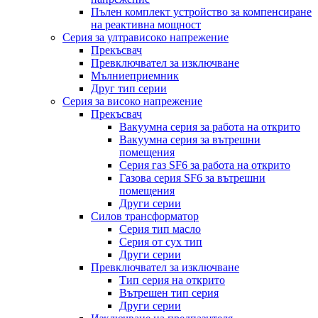
Пълен комплект устройство за компенсиране
на реактивна мощност
Серия за ултрависоко напрежение
Прекъсвач
Превключвател за изключване
Мълниеприемник
Друг тип серии
Серия за високо напрежение
Прекъсвач
Вакуумна серия за работа на открито
Вакуумна серия за вътрешни
помещения
Серия газ SF6 за работа на открито
Газова серия SF6 за вътрешни
помещения
Други серии
Силов трансформатор
Серия тип масло
Серия от сух тип
Други серии
Превключвател за изключване
Тип серия на открито
Вътрешен тип серия
Други серии