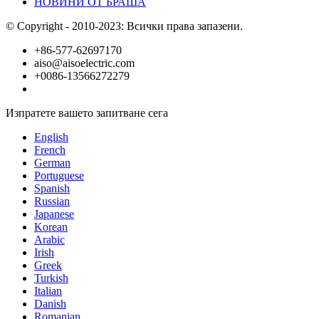
НОВИНИ ОТ БРАША
© Copyright - 2010-2023: Всички права запазени.
+86-577-62697170
aiso@aisoelectric.com
+0086-13566272279
Изпратете вашето запитване сега
English
French
German
Portuguese
Spanish
Russian
Japanese
Korean
Arabic
Irish
Greek
Turkish
Italian
Danish
Romanian