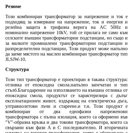
Резюме
Този комбиниран трансформатор за напрежение и ток е
подходящ за измерване на напрежение, ток и енергия и
релейна защита в трифазна верига на AC 50Hz и
номинално напрежение 10kV, той се прилага не само към
селските външни трансформаторни подстанции, но също и
за малките промишлени трансформаторни подстанции и
разпределителни подстанции, Този продукт може напълно
да заеме мястото на маслен комбиниран трансформатор тип
JLSJW-10.
Структура
Този тип трансформатор е проектиран в такава структура:
отливка от епоксидна смола.напълно запечатан и тип
стълб.Благодарение на използването на външна отливка от
епоксидна смола, продуктът се характеризира с дълъг
експлоатационен живот, издържащ на електрическа дъга,
ултравиолетови лъчи и стареене.и т.н. Този продукт е
комбиниран от два еднофазни напреженови
трансформатора с пълна изолация, които са оформени във
"V"-образна връзка и два токови трансформатора, които са
свързани към фази A и C последователно. И вторичната
намотка на токовия трансформатор, която е оборудвани с