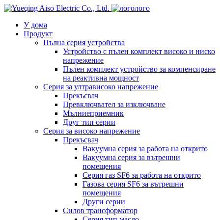
лого
У дома
Продукт
Пълна серия устройства
Устройство с пълен комплект високо и ниско
напрежение
Пълен комплект устройство за компенсиране
на реактивна мощност
Серия за ултрависоко напрежение
Прекъсвач
Превключвател за изключване
Мълниеприемник
Друг тип серии
Серия за високо напрежение
Прекъсвач
Вакуумна серия за работа на открито
Вакуумна серия за вътрешни
помещения
Серия газ SF6 за работа на открито
Газова серия SF6 за вътрешни
помещения
Други серии
Силов трансформатор
Серия тип масло