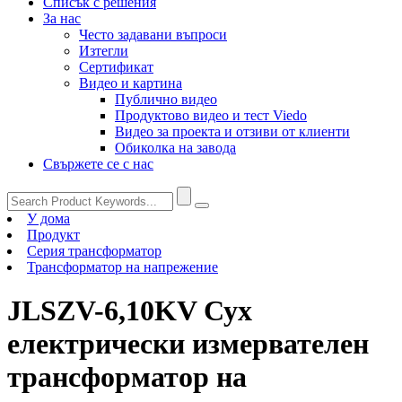
Списък с решения
За нас
Често задавани въпроси
Изтегли
Сертификат
Видео и картина
Публично видео
Продуктово видео и тест Viedo
Видео за проекта и отзиви от клиенти
Обиколка на завода
Свържете се с нас
У дома
Продукт
Серия трансформатор
Трансформатор на напрежение
JLSZV-6,10KV Сух
електрически измервателен
трансформатор на