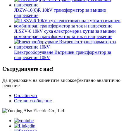
JDZW-10(6)R 10kV трансформатор за външно
напрежение
JLSZV-6 10kV суха електромерна кутия за външен
комбиниран трансформатор за ток и напрежение
Електрооборудване Вътрешен трансформатор за
напрежение 10kV
Сътрудничете с нас!
Да предложим на клиентите високоефективно аналитично
решение
Онлайн чат
Остави съобщение