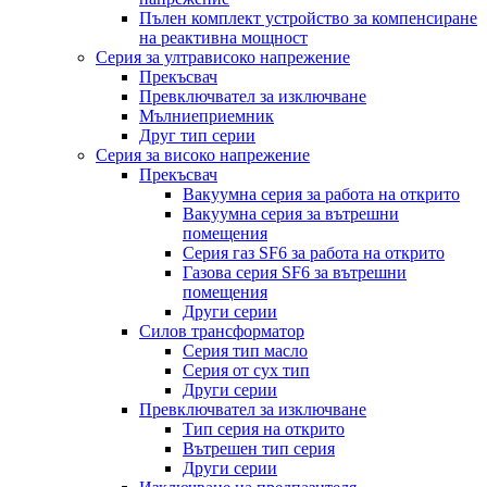
Пълен комплект устройство за компенсиране
на реактивна мощност
Серия за ултрависоко напрежение
Прекъсвач
Превключвател за изключване
Мълниеприемник
Друг тип серии
Серия за високо напрежение
Прекъсвач
Вакуумна серия за работа на открито
Вакуумна серия за вътрешни
помещения
Серия газ SF6 за работа на открито
Газова серия SF6 за вътрешни
помещения
Други серии
Силов трансформатор
Серия тип масло
Серия от сух тип
Други серии
Превключвател за изключване
Тип серия на открито
Вътрешен тип серия
Други серии