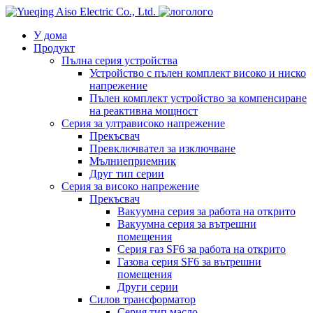
лого
У дома
Продукт
Пълна серия устройства
Устройство с пълен комплект високо и ниско
напрежение
Пълен комплект устройство за компенсиране
на реактивна мощност
Серия за ултрависоко напрежение
Прекъсвач
Превключвател за изключване
Мълниеприемник
Друг тип серии
Серия за високо напрежение
Прекъсвач
Вакуумна серия за работа на открито
Вакуумна серия за вътрешни
помещения
Серия газ SF6 за работа на открито
Газова серия SF6 за вътрешни
помещения
Други серии
Силов трансформатор
Серия тип масло