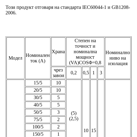
Този продукт отговаря на стандарта IEC60044-1 и GB1208-
2006.
вътрешен токов трансформатор Токов трансформатор тип
шина Токов трансформатор за ниско напрежение
Степен на
точност и
Храна
номинална
Номинално
Номинален
мощност
Модел
ниво на
ток (A)
(VA)COSΦ=0,8
изолация
чрез
0,2
0,5
1
3
завои
15/5
10
20/5
10
30/5
5
40/5
5
50/5
3
(5)
(2,5)
75/5
2
100/5
2
10
15
150/5
1