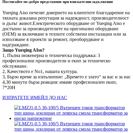
Постигайте по-добро представяне при взискателни задължения
Yueqing Aiso печелят доверието на клиентите благодарение на
тяхната доказана репутация за надеждност, производителност
и дълъг живот.Електрическото оборудване от Yueqing Aiso е
достъпно за производителите на оригинално оборудване
(OEM) за включване в техните собствени инсталации или за
използване в проекти за ремонт, преоборудване и
надграждане.
Защо Yueqing AIso?
1, Пълна инженерна и техническа поддръжка: 3
професионални производители и екип за техническо
обслужване.
2, Качеството е No1, нашата култура.
3, Бързо време за изпълнение: „Времето е злато“ за вас и за нас
4,30 минути бърза реакция: имаме професионален екип,
7*20H
ИЗПРАТЕТЕ ИМЕЙЛ ДО НАС