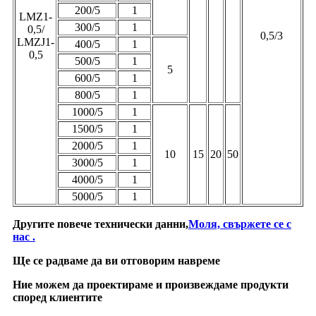
200/5
1
LMZ1-
300/5
1
0,5/
0,5/3
LMZJ1-
400/5
1
0,5
500/5
1
5
600/5
1
800/5
1
1000/5
1
1500/5
1
2000/5
1
10
15
20
50
3000/5
1
4000/5
1
5000/5
1
Другите повече технически данни,
Моля, свържете се с
нас .
Ще се радваме да ви отговорим навреме
Ние можем да проектираме и произвеждаме продукти
според клиентите