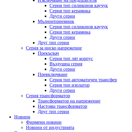
Изключване на предпазителя
Серия тип силиконов каучук
Серия тип керамика
Други серии
Мълниеприемник
Серия тип силиконов каучук
Серия тип керамика
Други серии
Друг тип серии
Серия за ниско напрежение
Прекъсвач
Серия тип лят корпус
Въздушна серия
Други серии
Превключване
Серия тип автоматичен трансфер
Серия тип изолатор
Други серии
Серия трансформатор
Трансформатор на напрежение
Настоящ трансформатор
Друг тип серии
Новини
Фирмени новини
Новини от индустрията