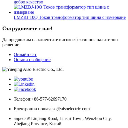
добро качество
LMZBJ-10Q Токов трансформатор тип шина с измерване
Сътрудничете с нас!
Да предложим на клиентите високоефективно аналитично
решение
Онлайн чат
Остави съобщение
Телефон:
+86-577-62697170
Електронна поща:
aiso@aisoelectric.com
адрес:
6# Liujiang Road, Liushi Town, Wenzhou City,
Zhejiang Province, Китай