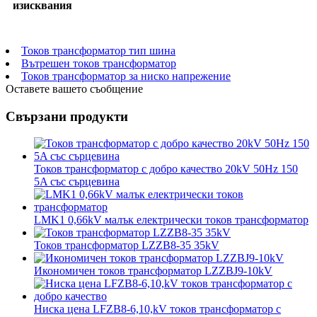
изисквания
Токов трансформатор тип шина
Вътрешен токов трансформатор
Токов трансформатор за ниско напрежение
Оставете вашето съобщение
Свързани продукти
Токов трансформатор с добро качество 20kV 50Hz 150
5A със сърцевина
LMK1 0,66kV малък електрически токов трансформатор
Токов трансформатор LZZB8-35 35kV
Икономичен токов трансформатор LZZBJ9-10kV
Ниска цена LFZB8-6,10,kV токов трансформатор с