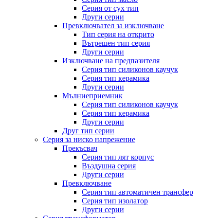
Серия от сух тип
Други серии
Превключвател за изключване
Тип серия на открито
Вътрешен тип серия
Други серии
Изключване на предпазителя
Серия тип силиконов каучук
Серия тип керамика
Други серии
Мълниеприемник
Серия тип силиконов каучук
Серия тип керамика
Други серии
Друг тип серии
Серия за ниско напрежение
Прекъсвач
Серия тип лят корпус
Въздушна серия
Други серии
Превключване
Серия тип автоматичен трансфер
Серия тип изолатор
Други серии