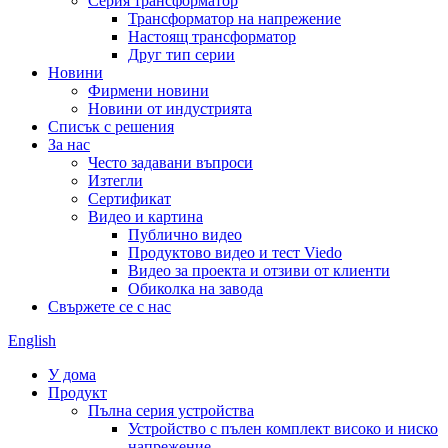
Серия трансформатор
Трансформатор на напрежение
Настоящ трансформатор
Друг тип серии
Новини
Фирмени новини
Новини от индустрията
Списък с решения
За нас
Често задавани въпроси
Изтегли
Сертификат
Видео и картина
Публично видео
Продуктово видео и тест Viedo
Видео за проекта и отзиви от клиенти
Обиколка на завода
Свържете се с нас
English
У дома
Продукт
Пълна серия устройства
Устройство с пълен комплект високо и ниско
напрежение