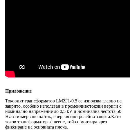
Приложение
Токовият трансформатор LMZJ1-0.5 се използва главно на
закрито, особено използван в променливотокови вериги с
номинално напрежение до 0,5 kV и номинална честота 50
Hz за измерване на ток, енергия или релейна защита.Като
токов трансформатор за леене, той се монтира чрез
фиксиране на основната плоча.