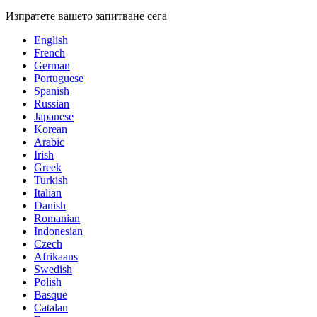
Изпратете вашето запитване сега
English
French
German
Portuguese
Spanish
Russian
Japanese
Korean
Arabic
Irish
Greek
Turkish
Italian
Danish
Romanian
Indonesian
Czech
Afrikaans
Swedish
Polish
Basque
Catalan