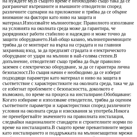
на нуждите му.В същото време е необходимо също така да се
разграничат вътрешните и външните отводители според
различните сценарии на приложение и трябва да се обърне
внимание на фактори като ниво на защита и
материал.Използвайте мълниеотводи: Правилното използване
на условията на околната среда може да гарантира, че
разрядникът работи стабилно и надеждно и може точно да
защити оборудването.Най-общо казано, мълниеприемниците
трябва да се монтират на върха на сградата и на главния
захранващ вход, за да предпазят сградата и електрическото
оборудване от удари на мълнии в най-голяма степен.В
допълнение, отводителят също трябва да бъде правилно
заземен с електрическо оборудване, за да се гарантира лична
безопасност.По същия начин е необходимо да се изберат
подходящи параметри като материал и ниво на защита в
съответствие с характеристиките на околната среда, така че да
се избегнат проблемите с безопасността, доколкото е
възможно, по време на процеса на инсталиране.Обобщаване:
Когато избираме и използваме отводители, трябва да оценим
съответните параметри и характеристики според различните
условия на околната среда и изисквания за употреба.Никога
не пренебрегвайте значението на правилната инсталация,
следвайки националните стандарти и строителните норми по
време на инсталацията.В същото време превантивните мерки
като инсталирането и поддръжката на мълниезащитни мрежи