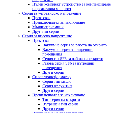
Пълен комплект устройство за компенсиране
на реактивна мощност
Серия за ултрависоко напрежение
Прекъсвач
Превключвател за изключване
Мълниеприемник
Друг тип серии
Серия за високо напрежение
Прекъсвач
Вакуумна серия за работа на открито
Вакуумна серия за вътрешни
помещения
Серия газ SF6 за работа на открито
Газова серия SF6 за вътрешни
помещения
Други серии
Силов трансформатор
Серия тип масло
Серия от сух тип
Други серии
Превключвател за изключване
Тип серия на открито
Вътрешен тип серия
Други серии