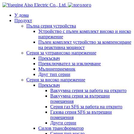
лого
У дома
Продукт
Пълна серия устройства
Устройство с пълен комплект високо и ниско
напрежение
Пълен комплект устройство за компенсиране
на реактивна мощност
Серия за ултрависоко напрежение
Прекъсвач
Превключвател за изключване
Мълниеприемник
Друг тип серии
Серия за високо напрежение
Прекъсвач
Вакуумна серия за работа на открито
Вакуумна серия за вътрешни
помещения
Серия газ SF6 за работа на открито
Газова серия SF6 за вътрешни
помещения
Други серии
Силов трансформатор
Серия тип масло