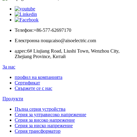
Телефон:
+86-577-62697170
Електронна поща:
aiso@aisoelectric.com
адрес:
6# Liujiang Road, Liushi Town, Wenzhou City,
Zhejiang Province, Китай
За нас
профил на компанията
Сертификат
Свържете се с нас
Продукти
Пълна серия устройства
Серия за ултрависоко напрежение
Серия за високо напрежение
Серия за ниско напрежение
Серия трансформатор