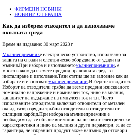
ФИРМЕНИ НОВИНИ
НОВИНИ ОТ БРАША
Как да изберем отводител и да използваме
околната среда
Време на издаване: 30 март 2023 г
Мълниеприемник
е електрическо устройство, използвано за
защита на сгради и електрическо оборудване от удари на
мълния.При избора и използването
мълниеприемници
, е
много важно да вземете предвид правилната среда за
инсталиране и използване.Тази статия ще ви запознае как да
избирате и използвате
мълниеприемници
.Изберете отводител:
Изборът на отводители трябва да вземе предвид изискваното
номинално напрежение и номинален ток, ниво на мълния,
капацитет на издържане на импулсен ток и т.н. Често
използваните отводители включват отводители от метален
оксид, газоразрядни тръбни отводители и отводители от
силициев карбид.При избора на мълниеприемник е
необходимо да се обърне внимание на неговите електрически
характеристики и ниво на мълния и други параметри, за да се
гарантира, че избраният продукт може напълно да отговори