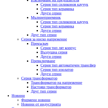
Изключване на предпазителя
Серия тип силиконов каучук
Серия тип керамика
Други серии
Мълниеприемник
Серия тип силиконов каучук
Серия тип керамика
Други серии
Друг тип серии
Серия за ниско напрежение
Прекъсвач
Серия тип лят корпус
Въздушна серия
Други серии
Превключване
Серия тип автоматичен трансфер
Серия тип изолатор
Други серии
Серия трансформатор
Трансформатор на напрежение
Настоящ трансформатор
Друг тип серии
Новини
Фирмени новини
Новини от индустрията