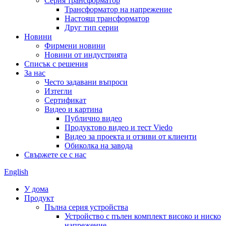
Серия трансформатор
Трансформатор на напрежение
Настоящ трансформатор
Друг тип серии
Новини
Фирмени новини
Новини от индустрията
Списък с решения
За нас
Често задавани въпроси
Изтегли
Сертификат
Видео и картина
Публично видео
Продуктово видео и тест Viedo
Видео за проекта и отзиви от клиенти
Обиколка на завода
Свържете се с нас
English
У дома
Продукт
Пълна серия устройства
Устройство с пълен комплект високо и ниско
напрежение