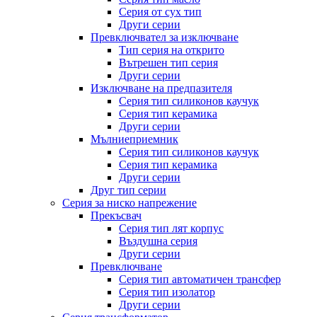
Серия от сух тип
Други серии
Превключвател за изключване
Тип серия на открито
Вътрешен тип серия
Други серии
Изключване на предпазителя
Серия тип силиконов каучук
Серия тип керамика
Други серии
Мълниеприемник
Серия тип силиконов каучук
Серия тип керамика
Други серии
Друг тип серии
Серия за ниско напрежение
Прекъсвач
Серия тип лят корпус
Въздушна серия
Други серии
Превключване
Серия тип автоматичен трансфер
Серия тип изолатор
Други серии