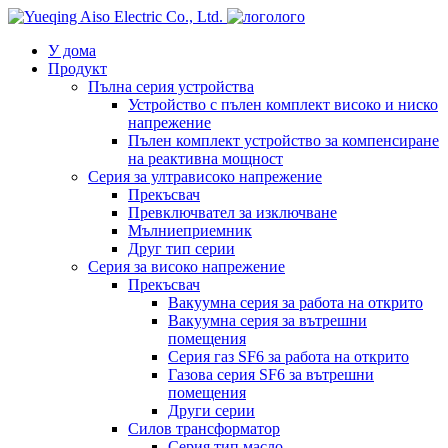
лого
У дома
Продукт
Пълна серия устройства
Устройство с пълен комплект високо и ниско
напрежение
Пълен комплект устройство за компенсиране
на реактивна мощност
Серия за ултрависоко напрежение
Прекъсвач
Превключвател за изключване
Мълниеприемник
Друг тип серии
Серия за високо напрежение
Прекъсвач
Вакуумна серия за работа на открито
Вакуумна серия за вътрешни
помещения
Серия газ SF6 за работа на открито
Газова серия SF6 за вътрешни
помещения
Други серии
Силов трансформатор
Серия тип масло