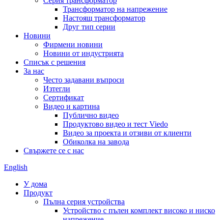
Серия трансформатор
Трансформатор на напрежение
Настоящ трансформатор
Друг тип серии
Новини
Фирмени новини
Новини от индустрията
Списък с решения
За нас
Често задавани въпроси
Изтегли
Сертификат
Видео и картина
Публично видео
Продуктово видео и тест Viedo
Видео за проекта и отзиви от клиенти
Обиколка на завода
Свържете се с нас
English
У дома
Продукт
Пълна серия устройства
Устройство с пълен комплект високо и ниско
напрежение