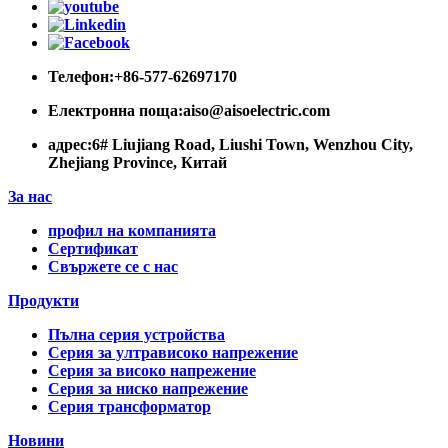
Телефон:
+86-577-62697170
Електронна поща:
aiso@aisoelectric.com
адрес:
6# Liujiang Road, Liushi Town, Wenzhou City,
Zhejiang Province, Китай
За нас
профил на компанията
Сертификат
Свържете се с нас
Продукти
Пълна серия устройства
Серия за ултрависоко напрежение
Серия за високо напрежение
Серия за ниско напрежение
Серия трансформатор
Новини