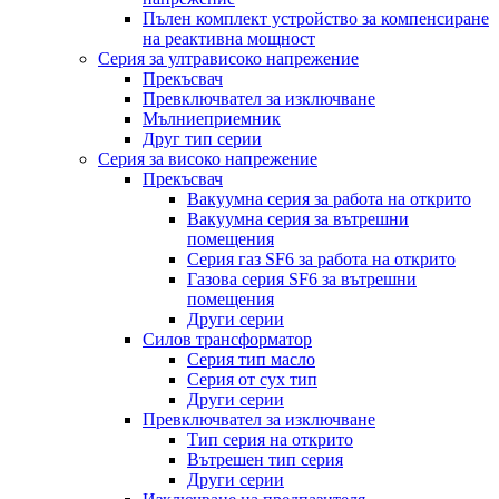
Пълен комплект устройство за компенсиране
на реактивна мощност
Серия за ултрависоко напрежение
Прекъсвач
Превключвател за изключване
Мълниеприемник
Друг тип серии
Серия за високо напрежение
Прекъсвач
Вакуумна серия за работа на открито
Вакуумна серия за вътрешни
помещения
Серия газ SF6 за работа на открито
Газова серия SF6 за вътрешни
помещения
Други серии
Силов трансформатор
Серия тип масло
Серия от сух тип
Други серии
Превключвател за изключване
Тип серия на открито
Вътрешен тип серия
Други серии