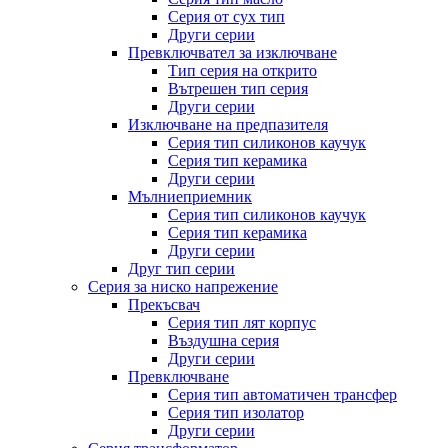
Серия от сух тип
Други серии
Превключвател за изключване
Тип серия на открито
Вътрешен тип серия
Други серии
Изключване на предпазителя
Серия тип силиконов каучук
Серия тип керамика
Други серии
Мълниеприемник
Серия тип силиконов каучук
Серия тип керамика
Други серии
Друг тип серии
Серия за ниско напрежение
Прекъсвач
Серия тип лят корпус
Въздушна серия
Други серии
Превключване
Серия тип автоматичен трансфер
Серия тип изолатор
Други серии