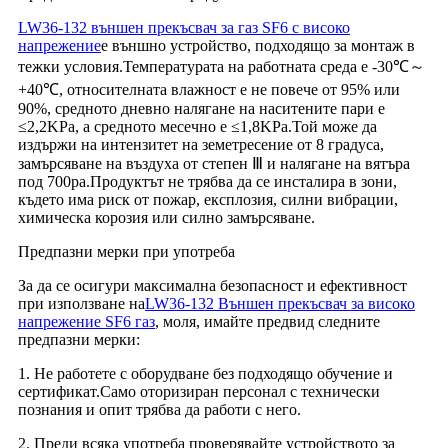
LW36-132 външен прекъсвач за газ SF6 с високо
напрежение
е външно устройство, подходящо за монтаж в
тежки условия.Температурата на работната среда е -30℃～
+40℃, относителната влажност е не повече от 95% или
90%, средното дневно налягане на наситените пари е
≤2,2KPa, а средното месечно е ≤1,8KPa.Той може да
издържи на интензитет на земетресение от 8 градуса,
замърсяване на въздуха от степен Ⅲ и налягане на вятъра
под 700pa.Продуктът не трябва да се инсталира в зони,
където има риск от пожар, експлозия, силни вибрации,
химическа корозия или силно замърсяване.
Предпазни мерки при употреба
За да се осигури максимална безопасност и ефективност
при използване на
LW36-132 Външен прекъсвач за високо
напрежение SF6 газ
, моля, имайте предвид следните
предпазни мерки:
1. Не работете с оборудване без подходящо обучение и
сертификат.Само оторизиран персонал с технически
познания и опит трябва да работи с него.
2. Преди всяка употреба проверявайте устройството за