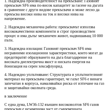
1. Надеждна производителност на прекъсване: Газовият
прекъсвач SF6 има по-висок капацитет за гасене на дъгата
в сравнение с други видове прекъсвачи и може лесно да
прекъсва високи нива на ток и високи нива на
напрежение.
2. Надеждна механична работа: прекъсвачът използва
висококачествени компоненти и строг производствен
процес и има дълъг механичен живот, надвишаващ 10 000
пъти.
3. Надеждна изолация: Газовият прекъсвач SF6 има
несравними изолационни характеристики, които могат да
предотвратят образуването на дъга благодарение на
високата диелектрична якост и ниската енергия на
йонизация на серен хексафлуорид.
4. Надеждно уплътняване: Структурата и уплътнителният
материал на прекъсвача гарантират, че газът SF6 е винаги
запечатан в корпуса, намалявайки риска от изтичане на газ
и защитавайки околната среда.
в заключение
С една дума, LW36-132 външен високоволтов SF6 газов
прекъсвач е незаменима част от съвременната