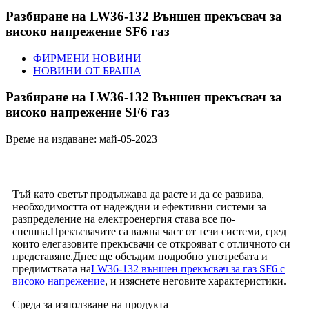
Разбиране на LW36-132 Външен прекъсвач за
високо напрежение SF6 газ
ФИРМЕНИ НОВИНИ
НОВИНИ ОТ БРАША
Разбиране на LW36-132 Външен прекъсвач за
високо напрежение SF6 газ
Време на издаване: май-05-2023
Тъй като светът продължава да расте и да се развива,
необходимостта от надеждни и ефективни системи за
разпределение на електроенергия става все по-
спешна.Прекъсвачите са важна част от тези системи, сред
които елегазовите прекъсвачи се открояват с отличното си
представяне.Днес ще обсъдим подробно употребата и
предимствата на
LW36-132 външен прекъсвач за газ SF6 с
високо напрежение
, и изяснете неговите характеристики.
Среда за използване на продукта