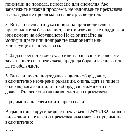
признаци на повреда, износване или аномалия.Ако
забележите някакви проблеми, не използвайте прекъсвача
и докладвайте проблема на вашия ръководител.
3. Винаги следвайте указанията на производителя и
препоръките за безопасност, когато извършвате поддръжка
или ремонт на оборудването.Не се опитвайте да
модифицирате или подправяте компоненти или
конструкция на прекъсвача.
4. За да избегнете токов удар или нараняване, изключете
захранването на прекъсвача, преди да боравите с него или
да го обслужвате.
5. Винаги носете подходящо защитно оборудване,
включително изолирани ръкавици, очила, щит за лице и
облекло, когато използвате оборудването.Никога не
докосвайте оголени или живи части на прекъсвача.
Предимства на елегазовите прекъсвачи
В сравнение с други видове прекъсвачи, LW36-132 външен
високоволтов елегазов прекъсвач има няколко предимства,
включително: