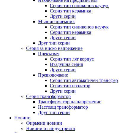
Изключване на предпазителя
Серия тип силиконов каучук
Серия тип керамика
Други серии
Мълниеприемник
Серия тип силиконов каучук
Серия тип керамика
Други серии
Друг тип серии
Серия за ниско напрежение
Прекъсвач
Серия тип лят корпус
Въздушна серия
Други серии
Превключване
Серия тип автоматичен трансфер
Серия тип изолатор
Други серии
Серия трансформатор
Трансформатор на напрежение
Настоящ трансформатор
Друг тип серии
Новини
Фирмени новини
Новини от индустрията