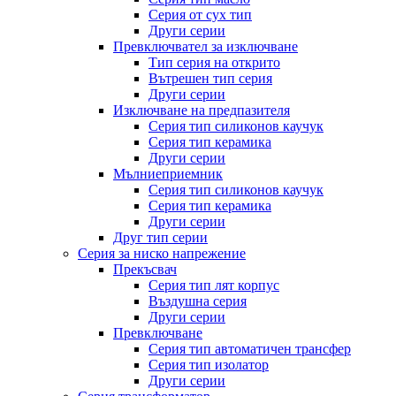
Серия от сух тип
Други серии
Превключвател за изключване
Тип серия на открито
Вътрешен тип серия
Други серии
Изключване на предпазителя
Серия тип силиконов каучук
Серия тип керамика
Други серии
Мълниеприемник
Серия тип силиконов каучук
Серия тип керамика
Други серии
Друг тип серии
Серия за ниско напрежение
Прекъсвач
Серия тип лят корпус
Въздушна серия
Други серии
Превключване
Серия тип автоматичен трансфер
Серия тип изолатор
Други серии