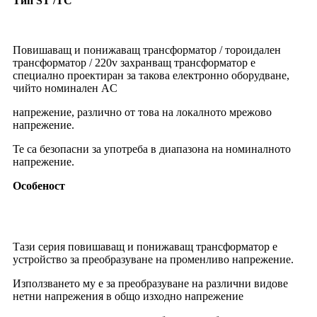
Тип ST /TC
тороидален трансформатор понижаващ
трансформатор 2000w 220v до 110v трансформатор
повишаващ
Повишаващ и понижаващ трансформатор / тороидален
трансформатор / 220v захранващ трансформатор е
специално проектиран за такова електронно оборудване,
чийто номинален AC
напрежение, различно от това на локалното мрежово
напрежение.
Те са безопасни за употреба в диапазона на номиналното
напрежение.
Особеност
тороидален трансформатор понижаващ трансформатор
2000w 220v до 110v трансформатор повишаващ
Тази серия повишаващ и понижаващ трансформатор е
устройство за преобразуване на променливо напрежение.
Използването му е за преобразуване на различни видове
нетни напрежения в общо изходно напрежение