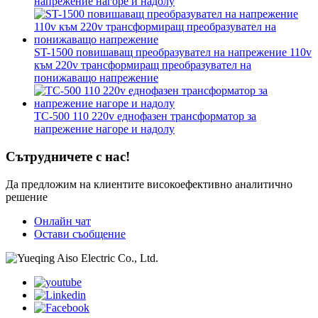
напрежение нагоре и надолу
ST-1500 повишаващ преобразувател на напрежение 110v
към 220v трансформиращ преобразувател на
понижаващо напрежение
TC-500 110 220v еднофазен трансформатор за
напрежение нагоре и надолу
Сътрудничете с нас!
Да предложим на клиентите високоефективно аналитично
решение
Онлайн чат
Остави съобщение