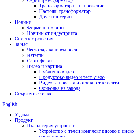
Серия трансформатор
Трансформатор на напрежение
Настоящ трансформатор
Друг тип серии
Новини
Фирмени новини
Новини от индустрията
Списък с решения
За нас
Често задавани въпроси
Изтегли
Сертификат
Видео и картина
Публично видео
Продуктово видео и тест Viedo
Видео за проекта и отзиви от клиенти
Обиколка на завода
Свържете се с нас
English
У дома
Продукт
Пълна серия устройства
Устройство с пълен комплект високо и ниско
напрежение