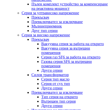
Пълен комплект устройство за компенсиране
на реактивна мощност
Серия за ултрависоко напрежение
Прекъсвач
Превключвател за изключване
Мълниеприемник
Друг тип серии
Серия за високо напрежение
Прекъсвач
Вакуумна серия за работа на открито
Вакуумна серия за вътрешни
помещения
Серия газ SF6 за работа на открито
Газова серия SF6 за вътрешни
помещения
Други серии
Силов трансформатор
Серия тип масло
Серия от сух тип
Други серии
Превключвател за изключване
Тип серия на открито
Вътрешен тип серия
Други серии