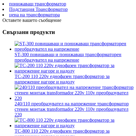
понижаващ трансформатор
Подстанция Трансформатор
цена на трансформатора
Оставете вашето съобщение
Свързани продукти
ST-300 повишаващ и понижаващ трансформаторен
преобразувател на напрежение
TC-200 110 220v еднофазен трансформатор за
напрежение нагоре и надолу
240/110 преобразувател на напрежение трансформатор
стенен монтаж transformador 220v 110v преобразувател
220
TC-800 110 220v еднофазен трансформатор за