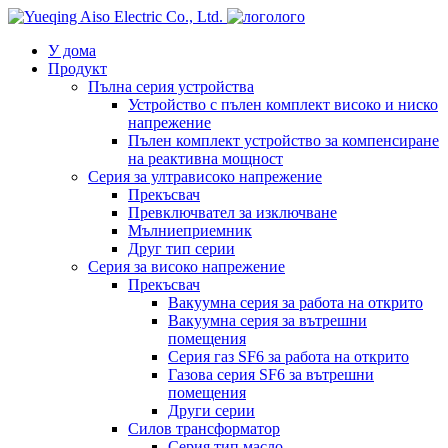
лого
У дома
Продукт
Пълна серия устройства
Устройство с пълен комплект високо и ниско
напрежение
Пълен комплект устройство за компенсиране
на реактивна мощност
Серия за ултрависоко напрежение
Прекъсвач
Превключвател за изключване
Мълниеприемник
Друг тип серии
Серия за високо напрежение
Прекъсвач
Вакуумна серия за работа на открито
Вакуумна серия за вътрешни
помещения
Серия газ SF6 за работа на открито
Газова серия SF6 за вътрешни
помещения
Други серии
Силов трансформатор
Серия тип масло