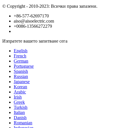
© Copyright - 2010-2023: Всички права запазени.
+86-577-62697170
aiso@aisoelectric.com
+0086-13566272279
Изпратете вашето запитване сега
English
French
German
Portuguese
Spanish
Russian
Japanese
Korean
Arabic
Irish
Greek
Turkish
Italian
Danish
Romanian
Indonesian