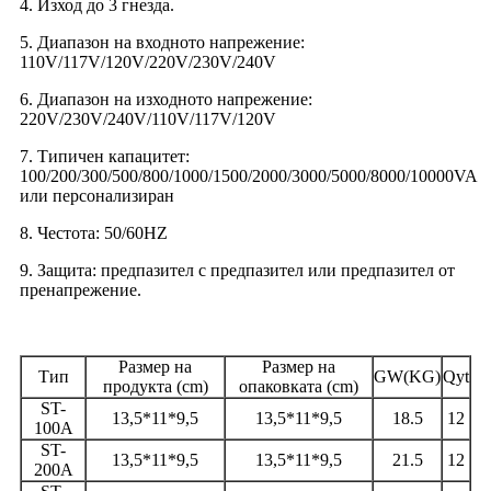
4. Изход до 3 гнезда.
5. Диапазон на входното напрежение:
110V/117V/120V/220V/230V/240V
6. Диапазон на изходното напрежение:
220V/230V/240V/110V/117V/120V
7. Типичен капацитет:
100/200/300/500/800/1000/1500/2000/3000/5000/8000/10000VA
или персонализиран
8. Честота: 50/60HZ
9. Защита: предпазител с предпазител или предпазител от
пренапрежение.
Размер на
Размер на
Тип
GW(KG)
Qyt
продукта (cm)
опаковката (cm)
ST-
13,5*11*9,5
13,5*11*9,5
18.5
12
100A
ST-
13,5*11*9,5
13,5*11*9,5
21.5
12
200A