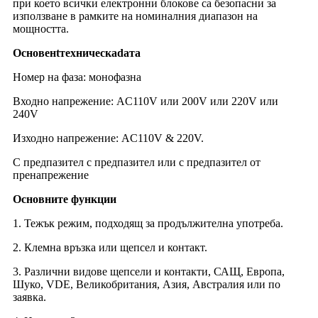
при което всички електронни блокове са безопасни за
използване в рамките на номиналния диапазон на
мощността.
Основен
t
техническа
d
ата
Номер на фаза: монофазна
Входно напрежение: AC110V или 200V или 220V или
240V
Изходно напрежение: AC110V & 220V.
С предпазител с предпазител или с предпазител от
пренапрежение
Основните функции
1. Тежък режим, подходящ за продължителна употреба.
2. Клемна връзка или щепсел и контакт.
3. Различни видове щепсели и контакти, САЩ, Европа,
Шуко, VDE, Великобритания, Азия, Австралия или по
заявка.