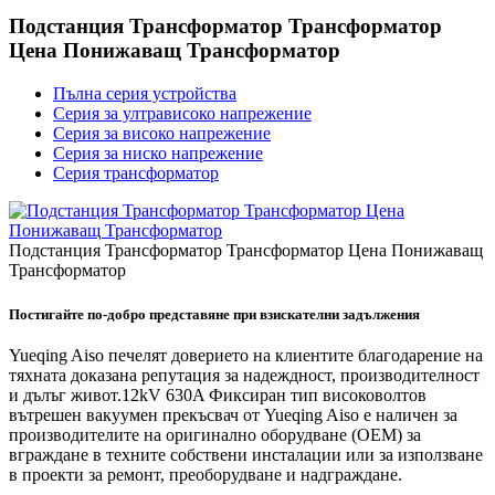
Подстанция Трансформатор Трансформатор
Цена Понижаващ Трансформатор
Пълна серия устройства
Серия за ултрависоко напрежение
Серия за високо напрежение
Серия за ниско напрежение
Серия трансформатор
Подстанция Трансформатор Трансформатор Цена Понижаващ
Трансформатор
Постигайте по-добро представяне при взискателни задължения
Yueqing Aiso печелят доверието на клиентите благодарение на
тяхната доказана репутация за надеждност, производителност
и дълъг живот.12kV 630A Фиксиран тип високоволтов
вътрешен вакуумен прекъсвач от Yueqing Aiso е наличен за
производителите на оригинално оборудване (OEM) за
вграждане в техните собствени инсталации или за използване
в проекти за ремонт, преоборудване и надграждане.