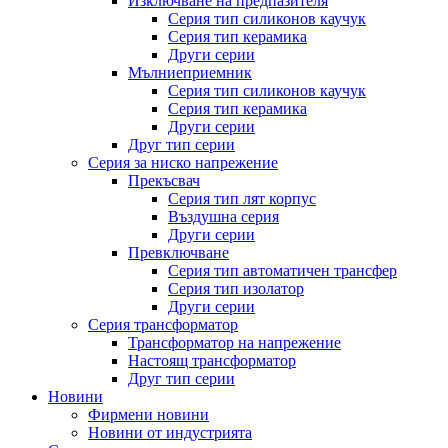
Изключване на предпазителя
Серия тип силиконов каучук
Серия тип керамика
Други серии
Мълниеприемник
Серия тип силиконов каучук
Серия тип керамика
Други серии
Друг тип серии
Серия за ниско напрежение
Прекъсвач
Серия тип лят корпус
Въздушна серия
Други серии
Превключване
Серия тип автоматичен трансфер
Серия тип изолатор
Други серии
Серия трансформатор
Трансформатор на напрежение
Настоящ трансформатор
Друг тип серии
Новини
Фирмени новини
Новини от индустрията