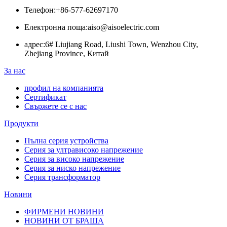
Телефон:
+86-577-62697170
Електронна поща:
aiso@aisoelectric.com
адрес:
6# Liujiang Road, Liushi Town, Wenzhou City,
Zhejiang Province, Китай
За нас
профил на компанията
Сертификат
Свържете се с нас
Продукти
Пълна серия устройства
Серия за ултрависоко напрежение
Серия за високо напрежение
Серия за ниско напрежение
Серия трансформатор
Новини
ФИРМЕНИ НОВИНИ
НОВИНИ ОТ БРАША