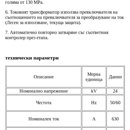
голяма от 130 MPa.
6. Токовият трансформатор използва превключвателя на
съотношението на превключвателя за преобразуване на ток
(Лесен за използване, текуща защита).
7. Автоматично повторно затваряне със съответния
контролер през етапа.
технически параметри
Мерна
Описание
Данни
единица
Номинално напрежение
kV
24
Честота
Hz
50/60
Номинален ток
A
630