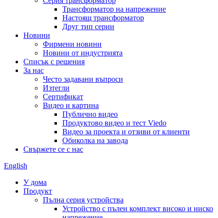
Серия трансформатор
Трансформатор на напрежение
Настоящ трансформатор
Друг тип серии
Новини
Фирмени новини
Новини от индустрията
Списък с решения
За нас
Често задавани въпроси
Изтегли
Сертификат
Видео и картина
Публично видео
Продуктово видео и тест Viedo
Видео за проекта и отзиви от клиенти
Обиколка на завода
Свържете се с нас
English
У дома
Продукт
Пълна серия устройства
Устройство с пълен комплект високо и ниско
напрежение