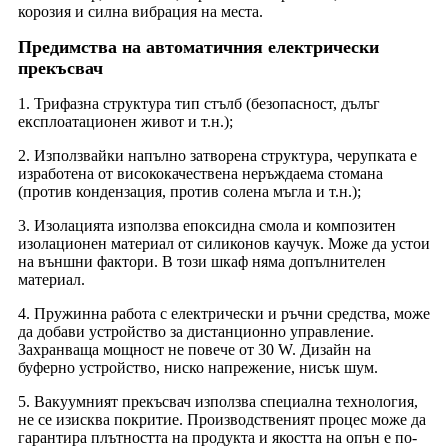
корозия и силна вибрация на места.
Предимства на автоматичния електрически
прекъсвач
1. Трифазна структура тип стълб (безопасност, дълъг
експлоатационен живот и т.н.);
2. Използвайки напълно затворена структура, черупката е
изработена от висококачествена неръждаема стомана
(против кондензация, против солена мъгла и т.н.);
3. Изолацията използва епоксидна смола и композитен
изолационен материал от силиконов каучук. Може да устои
на външни фактори. В този шкаф няма допълнителен
материал.
4. Пружинна работа с електрически и ръчни средства, може
да добави устройство за дистанционно управление.
Захранваща мощност не повече от 30 W. Дизайн на
буферно устройство, ниско напрежение, нисък шум.
5. Вакуумният прекъсвач използва специална технология,
не се изисква покритие. Производственият процес може да
гарантира плътността на продукта и якостта на опън е по-