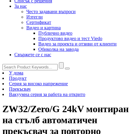
Списък с решения
За нас
Често задавани въпроси
Изтегли
Сертификат
Видео и картина
Публично видео
Продуктово видео и тест Viedo
Видео за проекта и отзиви от клиенти
Обиколка на завода
Свържете се с нас
У дома
Продукт
Серия за високо напрежение
Прекъсвач
Вакуумна серия за работа на открито
ZW32/Zero/G 24kV монтиран
на стълб автоматичен
прекъсвач за повторно