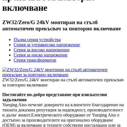
включване
ZW32/Zero/G 24kV монтиран на стълб
автоматичен прекъсвач за повторно включване
Пълна серия устройства
Серия за ултрависоко напрежение
Серия за високо напрежение
Серия за ниско напрежение
Серия трансформатор
ZW32/Zero/G 24kV монтиран на стълб автоматичен прекъсвач
за повторно включване
Постигайте по-добро представяне при взискателни
задължения
Yueqing Aiso печелят доверието на клиентите благодарение на
тяхната доказана репутация за надеждност, производителност
и дълъг живот.Електрическото оборудване от Yueqing Aiso е
достъпно за производителите на оригинално оборудване
(OEM) за включване в техните собствени инсталации или за