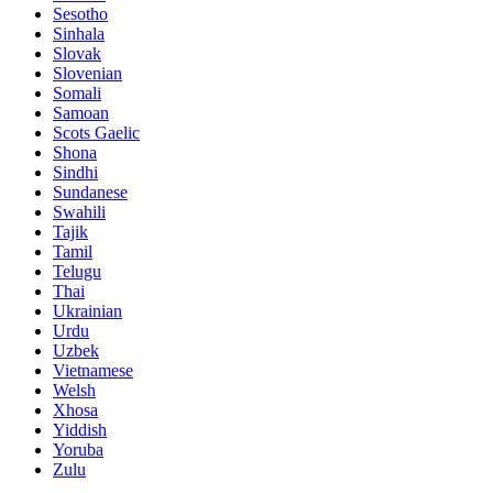
Sesotho
Sinhala
Slovak
Slovenian
Somali
Samoan
Scots Gaelic
Shona
Sindhi
Sundanese
Swahili
Tajik
Tamil
Telugu
Thai
Ukrainian
Urdu
Uzbek
Vietnamese
Welsh
Xhosa
Yiddish
Yoruba
Zulu