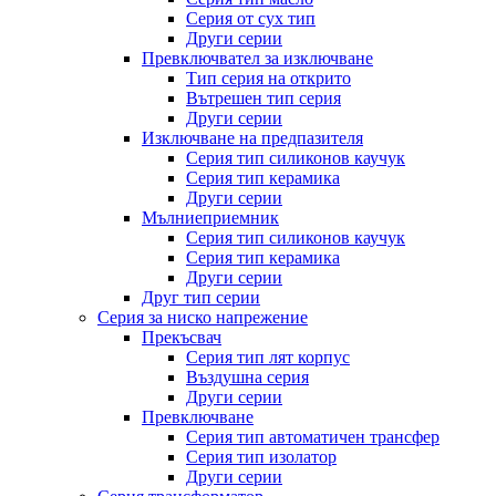
Серия от сух тип
Други серии
Превключвател за изключване
Тип серия на открито
Вътрешен тип серия
Други серии
Изключване на предпазителя
Серия тип силиконов каучук
Серия тип керамика
Други серии
Мълниеприемник
Серия тип силиконов каучук
Серия тип керамика
Други серии
Друг тип серии
Серия за ниско напрежение
Прекъсвач
Серия тип лят корпус
Въздушна серия
Други серии
Превключване
Серия тип автоматичен трансфер
Серия тип изолатор
Други серии