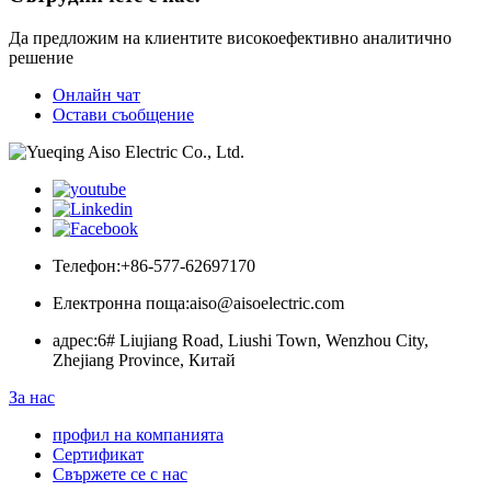
Да предложим на клиентите високоефективно аналитично
решение
Онлайн чат
Остави съобщение
Телефон:
+86-577-62697170
Електронна поща:
aiso@aisoelectric.com
адрес:
6# Liujiang Road, Liushi Town, Wenzhou City,
Zhejiang Province, Китай
За нас
профил на компанията
Сертификат
Свържете се с нас