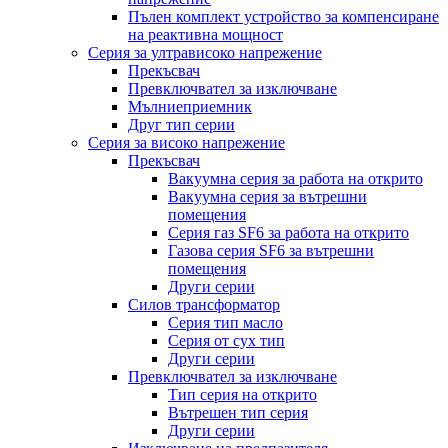
Пълен комплект устройство за компенсиране
на реактивна мощност
Серия за ултрависоко напрежение
Прекъсвач
Превключвател за изключване
Мълниеприемник
Друг тип серии
Серия за високо напрежение
Прекъсвач
Вакуумна серия за работа на открито
Вакуумна серия за вътрешни
помещения
Серия газ SF6 за работа на открито
Газова серия SF6 за вътрешни
помещения
Други серии
Силов трансформатор
Серия тип масло
Серия от сух тип
Други серии
Превключвател за изключване
Тип серия на открито
Вътрешен тип серия
Други серии