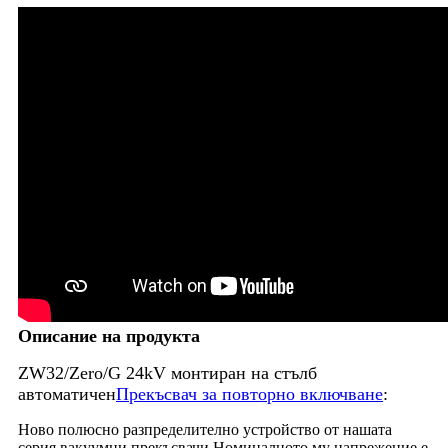
Описание на продукта
ZW32/Zero/G 24kV монтиран на стълб
автоматичен
Прекъсвач за повторно включване
:
Ново полюсно разпределително устройство от нашата
серия вакуумни прекъсвачи.Номиналното му напрежение е