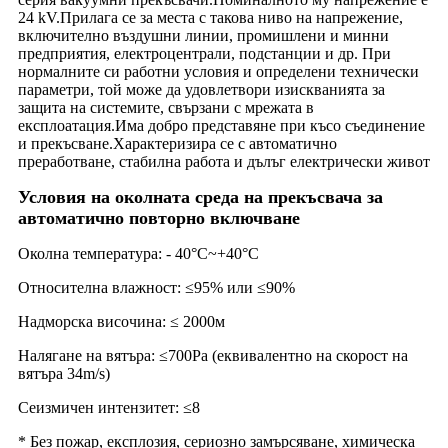
24 kV.Прилага се за места с такова ниво на напрежение,
включително въздушни линии, промишлени и минни
предприятия, електроцентрали, подстанции и др. При
нормалните си работни условия и определени технически
параметри, той може да удовлетвори изискванията за
защита на системите, свързани с мрежата в
експлоатация.Има добро представяне при късо съединение
и прекъсване.Характеризира се с автоматично
преработване, стабилна работа и дълъг електрически живот
Условия на околната среда на прекъсвача за
автоматично повторно включване
Околна температура: - 40°C~+40°C
Относителна влажност: ≤95% или ≤90%
Надморска височина: ≤ 2000м
Налягане на вятъра: ≤700Pa (еквивалентно на скорост на
вятъра 34m/s)
Сеизмичен интензитет: ≤8
* Без пожар, експлозия, сериозно замърсяване, химическа