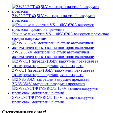
ZW32/3CT 40,5kV монтиран на стълб вакуумен
прекъсвач
Ръчна количка тип VS1 10kV 630A вакуумен прекъсвач
средно напрежение
ZW32 35kV монтиран на стълб автоматичен
автоматичен прекъсвач за повторно включване
ZW7/CT (вграден) 35kV вакуумен прекъсвач за
трансформаторна подстанция на открито
ZN85 35kV вътрешен вакуумен прекъсвач
ZW32/3CT/PT/ZERO/G 12kV външен вакуумен
прекъсвач, монтиран на стълб
Сътрудничете с нас!