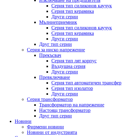
Изключване на предпазителя
Серия тип силиконов каучук
Серия тип керамика
Други серии
Мълниеприемник
Серия тип силиконов каучук
Серия тип керамика
Други серии
Друг тип серии
Серия за ниско напрежение
Прекъсвач
Серия тип лят корпус
Въздушна серия
Други серии
Превключване
Серия тип автоматичен трансфер
Серия тип изолатор
Други серии
Серия трансформатор
Трансформатор на напрежение
Настоящ трансформатор
Друг тип серии
Новини
Фирмени новини
Новини от индустрията