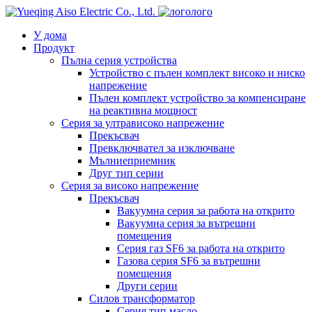
лого
У дома
Продукт
Пълна серия устройства
Устройство с пълен комплект високо и ниско
напрежение
Пълен комплект устройство за компенсиране
на реактивна мощност
Серия за ултрависоко напрежение
Прекъсвач
Превключвател за изключване
Мълниеприемник
Друг тип серии
Серия за високо напрежение
Прекъсвач
Вакуумна серия за работа на открито
Вакуумна серия за вътрешни
помещения
Серия газ SF6 за работа на открито
Газова серия SF6 за вътрешни
помещения
Други серии
Силов трансформатор
Серия тип масло