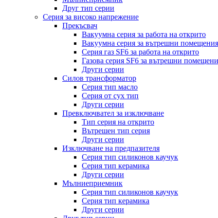
Друг тип серии
Серия за високо напрежение
Прекъсвач
Вакуумна серия за работа на открито
Вакуумна серия за вътрешни помещени
Серия газ SF6 за работа на открито
Газова серия SF6 за вътрешни помещен
Други серии
Силов трансформатор
Серия тип масло
Серия от сух тип
Други серии
Превключвател за изключване
Тип серия на открито
Вътрешен тип серия
Други серии
Изключване на предпазителя
Серия тип силиконов каучук
Серия тип керамика
Други серии
Мълниеприемник
Серия тип силиконов каучук
Серия тип керамика
Други серии