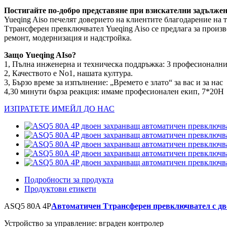
Постигайте по-добро представяне при взискателни задълже
Yueqing Aiso печелят доверието на клиентите благодарение на
Tтрансферен превключвател Yueqing Aiso се предлага за произ
ремонт, модернизация и надстройка.
Защо Yueqing AIso?
1, Пълна инженерна и техническа поддръжка: 3 професионални
2, Качеството е No1, нашата култура.
3, Бързо време за изпълнение: „Времето е злато“ за вас и за нас
4,30 минути бърза реакция: имаме професионален екип, 7*20H
ИЗПРАТЕТЕ ИМЕЙЛ ДО НАС
Подробности за продукта
Продуктови етикети
ASQ5 80A 4P
Автоматичен Tтрансферен превключвател с дв
Устройство за управление: вграден контролер