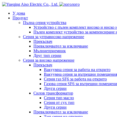
лого
У дома
Продукт
Пълна серия устройства
Устройство с пълен комплект високо и ниско
Пълен комплект устройство за компенсиране 
Серия за ултрависоко напрежение
Прекъсвач
Превключвател за изключване
Мълниеприемник
Друг тип серии
Серия за високо напрежение
Прекъсвач
Вакуумна серия за работа на открито
Вакуумна серия за вътрешни помещени
Серия газ SF6 за работа на открито
Газова серия SF6 за вътрешни помещен
Други серии
Силов трансформатор
Серия тип масло
Серия от сух тип
Други серии
Превключвател за изключване
Тип серия на открито