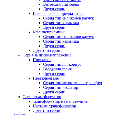
Вътрешен тип серия
Други серии
Изключване на предпазителя
Серия тип силиконов каучук
Серия тип керамика
Други серии
Мълниеприемник
Серия тип силиконов каучук
Серия тип керамика
Други серии
Друг тип серии
Серия за ниско напрежение
Прекъсвач
Серия тип лят корпус
Въздушна серия
Други серии
Превключване
Серия тип автоматичен трансфер
Серия тип изолатор
Други серии
Серия трансформатор
Трансформатор на напрежение
Настоящ трансформатор
Друг тип серии