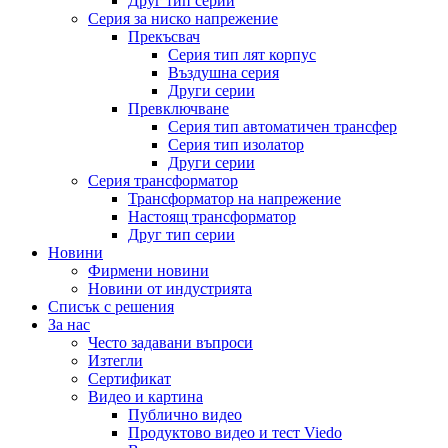
Друг тип серии
Серия за ниско напрежение
Прекъсвач
Серия тип лят корпус
Въздушна серия
Други серии
Превключване
Серия тип автоматичен трансфер
Серия тип изолатор
Други серии
Серия трансформатор
Трансформатор на напрежение
Настоящ трансформатор
Друг тип серии
Новини
Фирмени новини
Новини от индустрията
Списък с решения
За нас
Често задавани въпроси
Изтегли
Сертификат
Видео и картина
Публично видео
Продуктово видео и тест Viedo