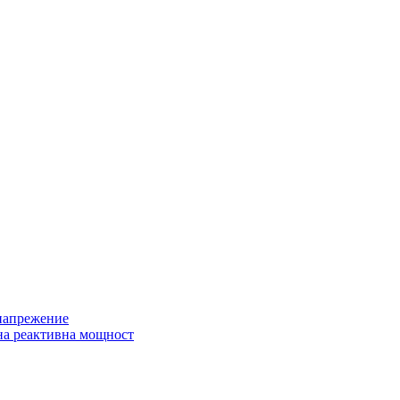
 напрежение
на реактивна мощност