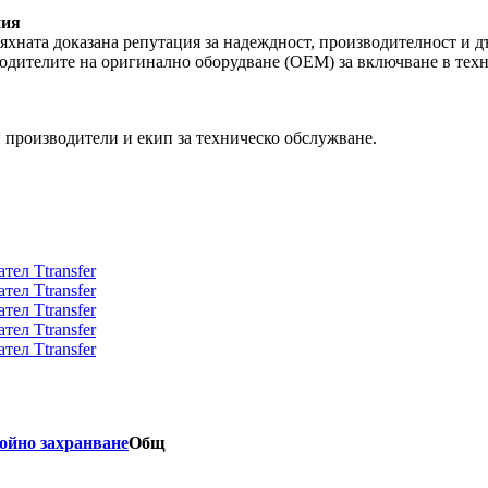
ния
 тяхната доказана репутация за надеждност, производителност и
водителите на оригинално оборудване (OEM) за включване в техн
 производители и екип за техническо обслужване.
ойно захранване
Общ