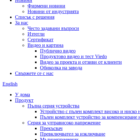
Новини
Фирмени новини
Новини от индустрията
Списък с решения
За нас
Често задавани въпроси
Изтегли
Сертификат
Видео и картина
Публично видео
Продуктово видео и тест Viedo
Видео за проекта и отзиви от клиенти
Обиколка на завода
Свържете се с нас
English
У дома
Продукт
Пълна серия устройства
Устройство с пълен комплект високо и ниско
Пълен комплект устройство за компенсиране 
Серия за ултрависоко напрежение
Прекъсвач
Превключвател за изключване
Мълниеприемник