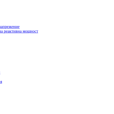
 напрежение
на реактивна мощност
я
ия