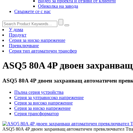
Видео за проекта и отзиви от клиенти
Обиколка на завода
Свържете се с нас
У дома
Продукт
Серия за ниско напрежение
Превключване
Серия тип автоматичен трансфер
ASQ5 80A 4P двоен захранващ
ASQ5 80A 4P двоен захранващ автоматичен превк
Пълна серия устройства
Серия за ултрависоко напрежение
Серия за високо напрежение
Серия за ниско напрежение
Серия трансформатор
ASQ5 80A 4P двоен захранващ автоматичен превключвател Ttra