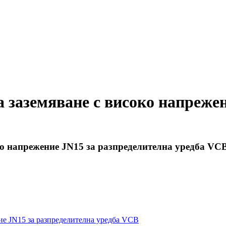
 заземяване с високо напреже
ко напрежение JN15 за разпределителна уредба VC