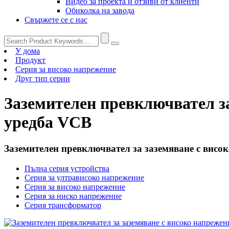
Видео за проекта и отзиви от клиенти
Обиколка на завода
Свържете се с нас
У дома
Продукт
Серия за високо напрежение
Друг тип серии
Заземителен превключвател за
уредба VCB
Заземителен превключвател за заземяване с висо
Пълна серия устройства
Серия за ултрависоко напрежение
Серия за високо напрежение
Серия за ниско напрежение
Серия трансформатор