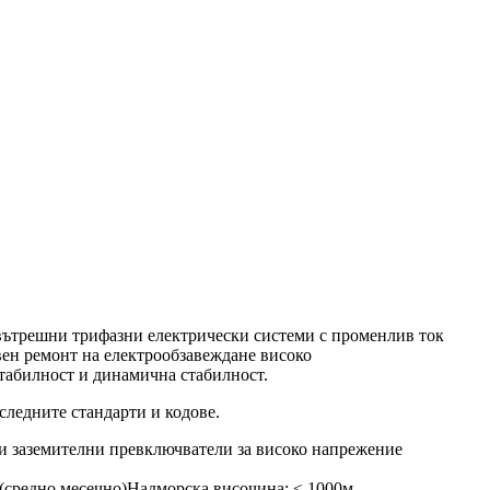
 вътрешни трифазни електрически системи с променлив ток
вен ремонт на електрообзавеждане високо
стабилност и динамична стабилност.
следните стандарти и кодове.
 и заземителни превключватели за високо напрежение
(средно месечно)
Надморска височина: ≤ 1000м