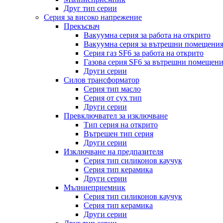
Друг тип серии
Серия за високо напрежение
Прекъсвач
Вакуумна серия за работа на открито
Вакуумна серия за вътрешни помещени
Серия газ SF6 за работа на открито
Газова серия SF6 за вътрешни помещен
Други серии
Силов трансформатор
Серия тип масло
Серия от сух тип
Други серии
Превключвател за изключване
Тип серия на открито
Вътрешен тип серия
Други серии
Изключване на предпазителя
Серия тип силиконов каучук
Серия тип керамика
Други серии
Мълниеприемник
Серия тип силиконов каучук
Серия тип керамика
Други серии