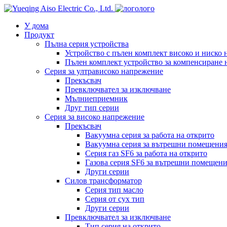
лого
У дома
Продукт
Пълна серия устройства
Устройство с пълен комплект високо и ниско
Пълен комплект устройство за компенсиране 
Серия за ултрависоко напрежение
Прекъсвач
Превключвател за изключване
Мълниеприемник
Друг тип серии
Серия за високо напрежение
Прекъсвач
Вакуумна серия за работа на открито
Вакуумна серия за вътрешни помещени
Серия газ SF6 за работа на открито
Газова серия SF6 за вътрешни помещен
Други серии
Силов трансформатор
Серия тип масло
Серия от сух тип
Други серии
Превключвател за изключване
Тип серия на открито