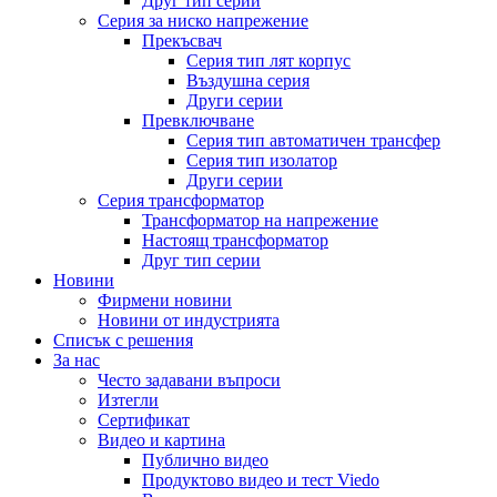
Друг тип серии
Серия за ниско напрежение
Прекъсвач
Серия тип лят корпус
Въздушна серия
Други серии
Превключване
Серия тип автоматичен трансфер
Серия тип изолатор
Други серии
Серия трансформатор
Трансформатор на напрежение
Настоящ трансформатор
Друг тип серии
Новини
Фирмени новини
Новини от индустрията
Списък с решения
За нас
Често задавани въпроси
Изтегли
Сертификат
Видео и картина
Публично видео
Продуктово видео и тест Viedo