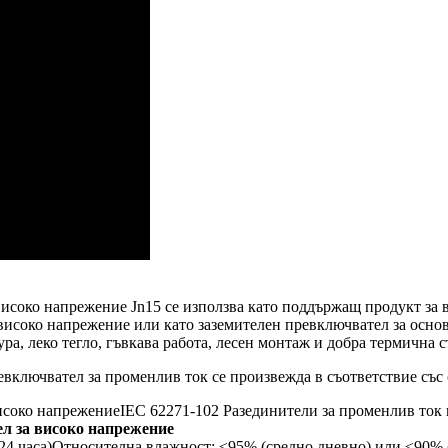
високо напрежение Jn15 се използва като поддържащ продукт за
а високо напрежение или като заземителен превключвател за осно
ра, леко тегло, гъвкава работа, лесен монтаж и добра термична 
включвател за променлив ток се произвежда в съответствие със 
високо напрежение
IEC 62271-102 Разединители за променлив ток
ел за високо напрежение
24 часа)
Относителна влажност: ≤95% (средно дневно) или ≤90% 