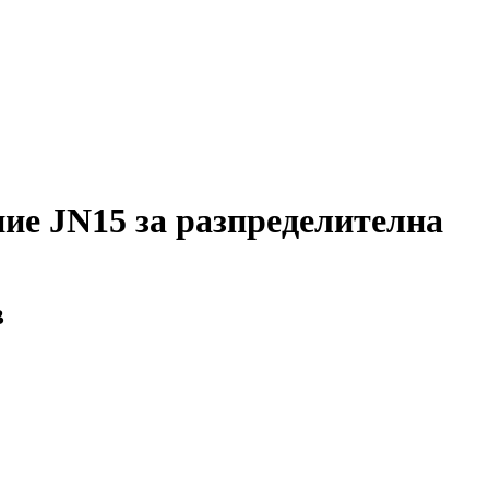
ние JN15 за разпределителна
B