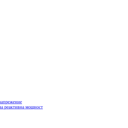
 напрежение
на реактивна мощност