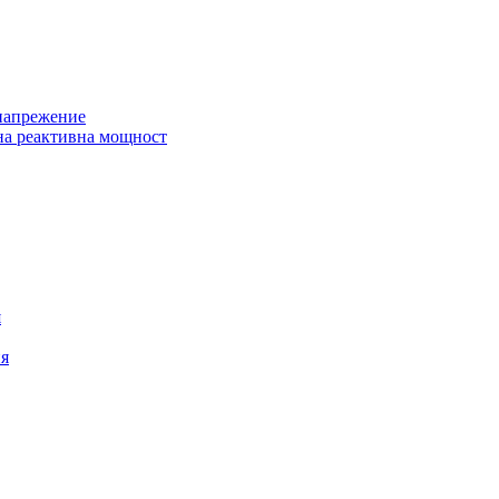
 напрежение
на реактивна мощност
я
ия