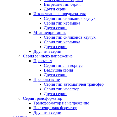
Вътрешен тип серия
Други серии
Изключване на предпазителя
Серия тип силиконов каучук
Серия тип керамика
Други серии
Мълниеприемник
Серия тип силиконов каучук
Серия тип керамика
Други серии
Друг тип серии
Серия за ниско напрежение
Прекъсвач
Серия тип лят корпус
Въздушна серия
Други серии
Превключване
Серия тип автоматичен трансфер
Серия тип изолатор
Други серии
Серия трансформатор
Трансформатор на напрежение
Настоящ трансформатор
Друг тип серии