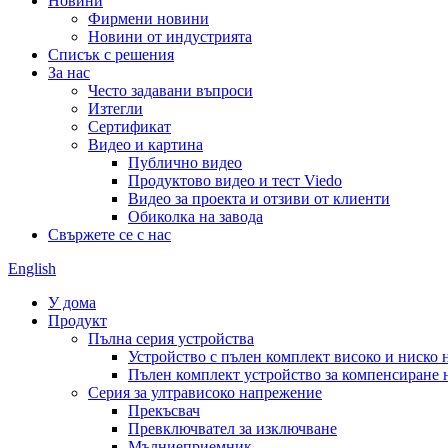
Новини
Фирмени новини
Новини от индустрията
Списък с решения
За нас
Често задавани въпроси
Изтегли
Сертификат
Видео и картина
Публично видео
Продуктово видео и тест Viedo
Видео за проекта и отзиви от клиенти
Обиколка на завода
Свържете се с нас
English
У дома
Продукт
Пълна серия устройства
Устройство с пълен комплект високо и ниско
Пълен комплект устройство за компенсиране 
Серия за ултрависоко напрежение
Прекъсвач
Превключвател за изключване
Мълниеприемник