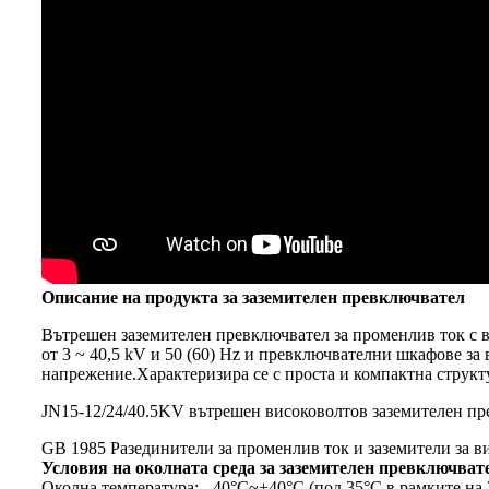
Описание на продукта за заземителен превключвател
Вътрешен заземителен превключвател за променлив ток с 
от 3 ~ 40,5 kV и 50 (60) Hz и превключвателни шкафове з
напрежение.Характеризира се с проста и компактна структу
JN15-12/24/40.5KV вътрешен високоволтов заземителен пре
GB 1985 Разединители за променлив ток и заземители за 
Условия на околната среда за заземителен превключват
Околна температура: - 40°C~+40°C (под 35°C в рамките на 